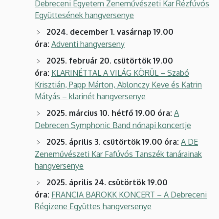
Debreceni Egyetem Zeneművészeti Kar Rézfúvós
Együttesének hangversenye
2024. december 1. vasárnap 19.00
óra:
Adventi hangverseny
2025. február 20. csütörtök 19.00
óra:
KLARINÉTTAL A VILÁG KÖRÜL – Szabó
Krisztián, Papp Márton, Ablonczy Keve és Katrin
Mátyás – klarinét hangversenye
2025. március 10. hétfő 19.00 óra:
A
Debrecen Symphonic Band nőnapi koncertje
2025. április 3. csütörtök 19.00 óra:
A DE
Zeneművészeti Kar Fafúvós Tanszék tanárainak
hangversenye
2025. április 24. csütörtök 19.00
óra:
FRANCIA BAROKK KONCERT – A Debreceni
Régizene Együttes hangversenye