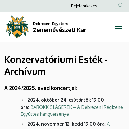
Konzervatóriumi
Ugrás
Anonim
Bejelentkezés
a
Felhasználói
Esték
tartalomra
fiók
Debreceni Egyetem
-
Zeneművészeti Kar
menüje
Archívum
|
Konzervatóriumi Esték -
Zeneművészeti
Archívum
Kar
A 2024/2025. évad koncertjei:
2024. október 24. csütörtök 19.00
óra:
BAROKK SLÁGEREK – A Debreceni Régizene
Együttes hangversenye
2024. november 12. kedd 19.00 óra:
A