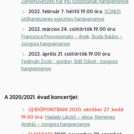
Zeneművészeti Kar ifjú szólistáinak hangversenye
2022. február 7. hétfő 19.00 óra:
SONUS
ütőhangszeres együttes hangversenye
2022. március 24. csütörtök 19.00 óra:
Francesca Provvisionato – ének, Boda Balázs –
zongora hangversenye
2022. április 21. csütörtök 19.00 óra:
Fejérvári Zsolt - gordon, Báll Dávid - zongora
hangversenye
A 2020/2021. évad koncertjei:
ÚJ IDŐPONTBAN!
2020. október 27. kedd
19.00 óra:
Hadady László – oboa, Kemenes
András – zongora hangversenye