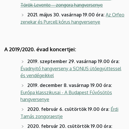
Török Levente – zongora hangversenye
2021. május 30. vasárnap 19.00 óra:
Az Orfeo
zenekar és Purcell kórus hangversenye
A 2019/2020. évad koncertjei:
2019. szeptember 29. vasárnap 19.00 óra:
Évadnyitó hangverseny a SONUS ütőegyüttessel
és vendégeikkel
2019. december 8. vasárnap 19.00 óra:
Európa klasszikusai - A Budapest Fúvósötös
hangversenye
2020. február 6. csütörtök 19.00 óra:
Érdi
Tamás zongoraestje
2020. február 20. csütörtök 19.00 óra: