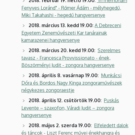
2018. február 19. hétfő 19.00
:
"In memoriam
Fenyves Loránd" - Rőmer Ádám - mélyhegedű,
Miki Takahashi - hegedű hangversenye
2018. március 13. kedd 19.00
:
A Debreceni
Egyetem Zeneművészeti Kar tanárainak
kamarazenei hangversenye
2018. március 20. kedd 19.00
:
Szerelmes
tavasz - Francesca Provvissionato - ének,
Böszörményi Judit - zongora hangversenye
2018. április 8. vasárnap 19.00
:
Munkácsi
Dóra és Bordos Nagy Kinga zongoraművészek
négykezes zongoraestje
2018. április 12. csütörtök 19.00
:
Puskás
Levente – szaxofon, Váradi Judit – zongora
hangversenye
2018. május 2. szerda 19.00
:
Elfeledett dalok
és táncok - Liszt Ferenc művei énekhangra és