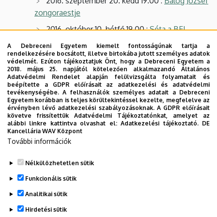
2016. szeptember 20. kedd 19.00 :
Balog József
zongoraestje
2016. október 10. hétfő 19.00 :
Séta a BEL
CANTO világában – Francesca Provvisionato
A Debreceni Egyetem kiemelt fontosságúnak tartja a
énekművész hangversenye
rendelkezésére bocsátott, illetve birtokába jutott személyes adatok
védelmét. Ezúton tájékoztatjuk Önt, hogy a Debreceni Egyetem a
2016. november 17. csütörtök 19.00 :
Rosella
2018. május 25. napjától kötelezően alkalmazandó Általános
Adatvédelmi Rendelet alapján felülvizsgálta folyamatait és
régizenei együttes hangversenye
beépítette a GDPR előírásait az adatkezelési és adatvédelmi
tevékenységébe. A felhasználók személyes adatait a Debreceni
2016. november 26. szombat 19.00 :
Christian
Egyetem korábban is teljes körültekintéssel kezelte, megfelelve az
érvényben lévő adatkezelési szabályozásoknak. A GDPR előírásait
Wirth (Franciaország) szaxofonművész
követve frissítettük Adatvédelmi Tájékoztatónkat, amelyet az
hangversenye
alábbi linkre kattintva olvashat el:
Adatkezelési tájékoztató.
DE
Kancellária WAV Központ
2016. december 6. kedd 19.00 :
A
További információk
Zeneművészeti Kar ifjú szólistáinak hangversenye
Nélkülözhetetlen sütik
Legutóbbi frissítés:
2025. 09. 09. 23:08
Funkcionális sütik
Analitikai sütik
Hirdetési sütik