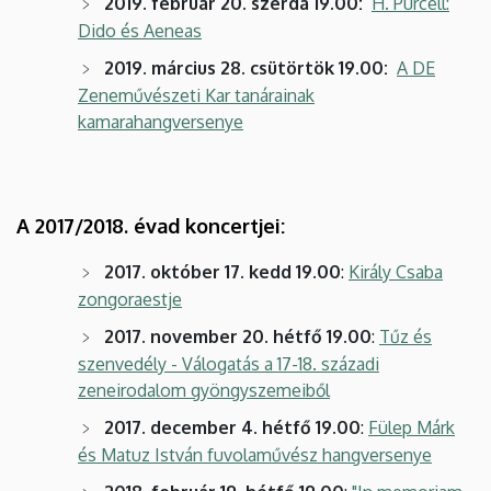
2019. február 20. szerda 19.00:
H. Purcell:
Dido és Aeneas
2019. március 28. csütörtök 19.00:
A DE
Zeneművészeti Kar tanárainak
kamarahangversenye
A 2017/2018. évad koncertjei:
2017. október 17. kedd 19.00
:
Király Csaba
zongoraestje
2017. november 20. hétfő 19.00
:
Tűz és
szenvedély - Válogatás a 17-18. századi
zeneirodalom gyöngyszemeiből
2017. december 4. hétfő 19.00
:
Fülep Márk
és Matuz István fuvolaművész hangversenye