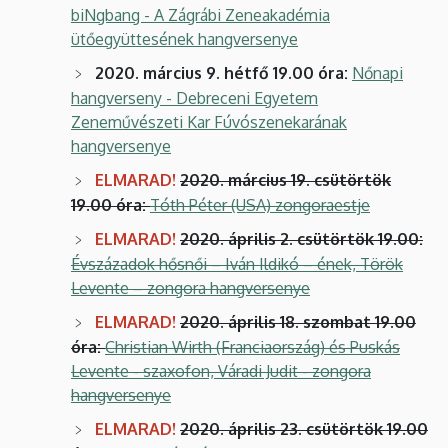
biNgbang - A Zágrábi Zeneakadémia
ütőegyüttesének hangversenye
2020. március 9. hétfő 19.00 óra:
Nőnapi
hangverseny - Debreceni Egyetem
Zeneművészeti Kar Fúvószenekarának
hangversenye
ELMARAD!
2020. március 19. csütörtök
19.00 óra:
Tóth Péter (USA) zongoraestje
ELMARAD!
2020. április 2. csütörtök 19.00:
Évszázadok hősnői – Iván Ildikó – ének, Török
Levente – zongora hangversenye
ELMARAD!
2020. április 18. szombat 19.00
óra:
Christian Wirth (Franciaország) és Puskás
Levente - szaxofon, Váradi Judit - zongora
hangversenye
ELMARAD!
2020. április 23. csütörtök 19.00