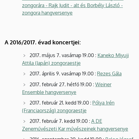
zongorára - Rajk Judit - alt és Borbély László -
zongora hangversenye
A 2016/2017. évad koncertjei:
2017. május 7. vasárnap 19.00 :
Kaneko Miyuji
Attila (Japán) zongoraestje
2017. április 9. vasárnap 19.00 :
Rezes Gála
2017. február 27. hétfő 19.00 :
Weiner
Ensemble hangversenye
2017. február 21. kedd 19.00 :
Pólya Irén
(Franciaország) zongoraestje
2017. február 7. kedd 19.00 :
A DE
Zeneművészeti Kar művészeinek hangversenye