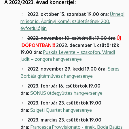
A 2022/2023. évad koncertjei:
2022. október 15. szombat 19.00 óra
:
Ünnepi
műsor id. Ábrányi Kornél születésének 200.
évfordulóján
2022. november 10. csütörtök 19.00 óra
ÚJ
IDŐPONTBAN!!!
2022. december 1. csütörtök
19.00 óra:
Puskás Levente – szaxofon, Váradi
Judit – zongora hangversenye
2022. november 29. kedd 19.00 óra:
Seres
Borbála gitárművész hangversenye
2023. február 16. csütörtök 19.00
óra:
SONUS ütőegyüttes hangversenye
2023. február 23. csütörtök 19.00
óra:
Szigeti Quartet hangversenye
2023. március 23. csütörtök 19.00
óra:
Francesca Provvisionato - ének, Boda Balázs