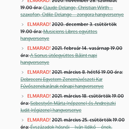
ELMARAD!
2020. november 28. szombat
19.00 óra:
Claude Delange, Christian Wirth –
szaxofon, Odile Delange – zongora hangversenye
ELMARAD!
2020. december 3. csütörtök
19.00 óra:
Musiciens Libres együttes
hangversenye
ELMARAD!
2021. február 14. vasárnap 19.00
óra:
A Sonus ütőegyüttes Bálint napi
hangversenye
ELMARAD!
2021. március 8. hétfő 19.00 óra:
Debreceni Egyetem Zeneművészeti Kar
Fúvószenekarának nőnapi hangversenye
ELMARAD!
2021. március 18. csütörtök 19.00
óra:
Sebestyén Márta (népzene) és Andrejszki
Judit (régizene) hangversenye
ELMARAD!
2021. március 25. csütörtök 19.00
óra:
Évszázadok hősnői – Iván Ildikó – ének,