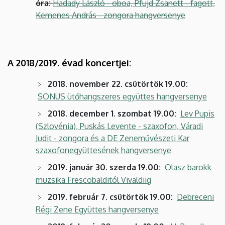
óra:
Hadady László - oboa, Pfujd Zsanett - fagott,
Kemenes András - zongora hangversenye
A 2018/2019. évad koncertjei:
2018. november 22. csütörtök 19.00:
SONUS ütőhangszeres együttes hangversenye
2018. december 1. szombat 19.00:
Lev Pupis
(Szlovénia), Puskás Levente - szaxofon, Váradi
Judit - zongora és a DE Zeneművészeti Kar
szaxofonegyüttesének hangversenye
2019. január 30. szerda 19.00:
Olasz barokk
muzsika Frescobalditól Vivaldiig
2019. február 7. csütörtök 19.00:
Debreceni
Régi Zene Együttes hangversenye