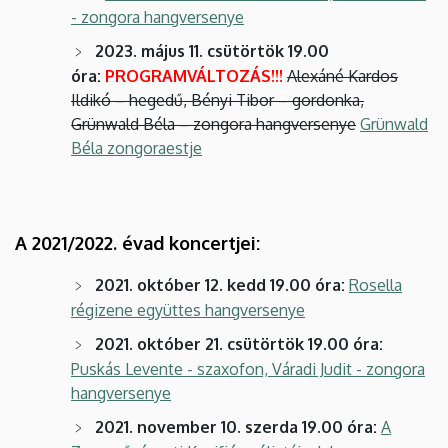
- zongora hangversenye
2023. május 11. csütörtök 19.00
óra:
PROGRAMVÁLTOZÁS!!!
Alexáné Kardos
Ildikó – hegedű, Bényi Tibor – gordonka,
Grünwald Béla – zongora hangversenye
Grünwald
Béla zongoraestje
A 2021/2022. évad koncertjei:
2021. október 12. kedd 19.00 óra
:
Rosella
régizene együttes hangversenye
2021. október 21. csütörtök 19.00 óra:
Puskás Levente - szaxofon, Váradi Judit - zongora
hangversenye
2021. november 10. szerda 19.00 óra:
A