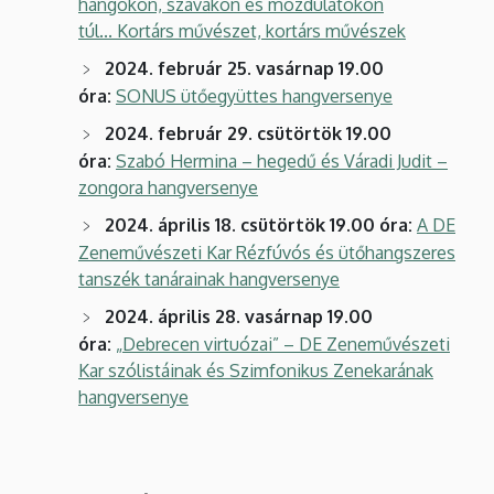
hangokon, szavakon és mozdulatokon
túl... Kortárs művészet, kortárs művészek
2024. február 25. vasárnap 19.00
óra:
SONUS ütőegyüttes hangversenye
2024. február 29. csütörtök 19.00
óra:
Szabó Hermina – hegedű és Váradi Judit –
zongora hangversenye
2024. április 18. csütörtök 19.00 óra:
A DE
Zeneművészeti Kar Rézfúvós és ütőhangszeres
tanszék tanárainak hangversenye
2024. április 28. vasárnap 19.00
óra:
„Debrecen virtuózai” – DE Zeneművészeti
Kar szólistáinak és Szimfonikus Zenekarának
hangversenye