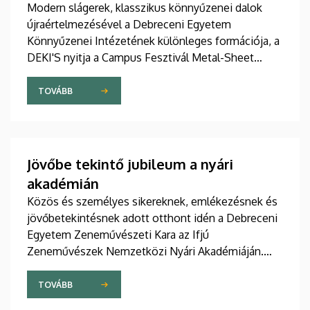
Modern slágerek, klasszikus könnyűzenei dalok
újraértelmezésével a Debreceni Egyetem
Könnyűzenei Intézetének különleges formációja, a
DEKI'S nyitja a Campus Fesztivál Metal-Sheet
Nagyszínpadának programját. Az együttes a kortárs
könnyűzene alapképzési szak hallgatóiból
TOVÁBB
verbuválódott, de a tagság folyamatos
cserélődésével a zenei élmény sosem teljesen
ugyanaz. A minőségre minden esetben garanciát
jelent a hallgatók lelkesedése, kiemelkedő
Jövőbe tekintő jubileum a nyári
tehetsége.
akadémián
Közös és személyes sikereknek, emlékezésnek és
jövőbetekintésnek adott otthont idén a Debreceni
Egyetem Zeneművészeti Kara az Ifjú
Zeneművészek Nemzetközi Nyári Akadémiáján.
Tizennégy országból csaknem kétszáz kiváló fiatal
tehetség érkezett a városba azért, hogy a legjobb
TOVÁBB
hazai és külföldi mesterektől tanuljon, valamint