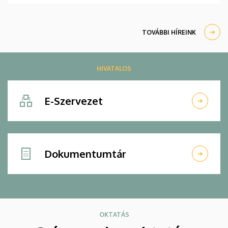
egymástól is hasznos tapasztalatokat szerezzen,
akár életre szóló baráti kapcsolatokat kössön.
TOVÁBBI HÍREINK
HIVATALOS
E-Szervezet
Dokumentumtár
OKTATÁS