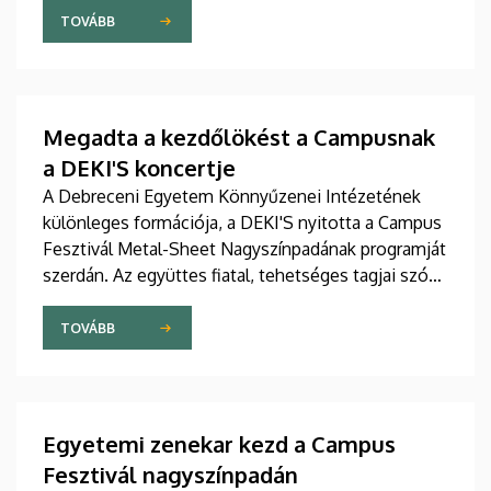
helyszíneken hatalmas sikerű koncerteket adtak. A
TOVÁBB
kínai turné Peking után Szecsuán tartomány
központjában, Csengtuban folytatódott.
Megadta a kezdőlökést a Campusnak
a DEKI'S koncertje
A Debreceni Egyetem Könnyűzenei Intézetének
különleges formációja, a DEKI'S nyitotta a Campus
Fesztivál Metal-Sheet Nagyszínpadának programját
szerdán. Az együttes fiatal, tehetséges tagjai szó
szerint slágeresőt zúdítottak a közönségre, többek
között Abba, Bruno Mars és Pharell Williams
TOVÁBB
dalaival hangolták a fesztiválozókat a nyitónap
további koncertjeire.
Egyetemi zenekar kezd a Campus
Fesztivál nagyszínpadán