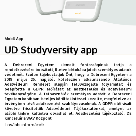
Mobil App
UD Studyversity app
A Debreceni Egyetem kiemelt fontosságúnak tartja a
Engedd meg, hogy figyelmedbe ajánljuk a Debreceni
rendelkezésére bocsátott, illetve birtokába jutott személyes adatok
Egyetem új applikációját, melyet hallgatói számára
védelmét. Ezúton tájékoztatjuk Önt, hogy a Debreceni Egyetem a
2018. május 25. napjától kötelezően alkalmazandó Általános
készített. Az alkalmazás bevezetésével célunk, hogy
Adatvédelmi Rendelet alapján felülvizsgálta folyamatait és
segítsünk eligazodni az egyetemi mindennapokban, a
beépítette a GDPR előírásait az adatkezelési és adatvédelmi
tevékenységébe. A felhasználók személyes adatait a Debreceni
tanulmányaiddal kapcsolatban gyorsan elérhető
Egyetem korábban is teljes körültekintéssel kezelte, megfelelve az
információkat biztosítsunk, útmutatót adjunk az egyetemi
érvényben lévő adatkezelési szabályozásoknak. A GDPR előírásait
követve frissítettük Adatvédelmi Tájékoztatónkat, amelyet az
évek során felmerülő helyzetekkel, kérdésekkel
alábbi linkre kattintva olvashat el:
Adatkezelési tájékoztató.
DE
kapcsolatban, továbbá „zsebközelbe” hozzuk az Egyetem
Kancellária WAV Központ
További információk
és Debrecen város kulturális és sport életét.