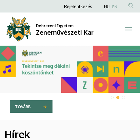
Zeneművészeti
Anonim
Bejelentkezés
HU
EN
Felhasználói
Kar
fiók
Debreceni Egyetem
Zeneművészeti Kar
menüje
DIAVETÍTÉS
TOVÁBB
Hírek
HÍREK