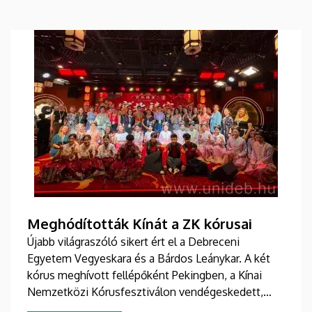
Meghódították Kínát a ZK kórusai
Újabb világraszóló sikert ért el a Debreceni
Egyetem Vegyeskara és a Bárdos Leánykar. A két
kórus meghívott fellépőként Pekingben, a Kínai
Nemzetközi Kórusfesztiválon vendégeskedett,
ahol impozáns és modern, kiváló akusztikájú