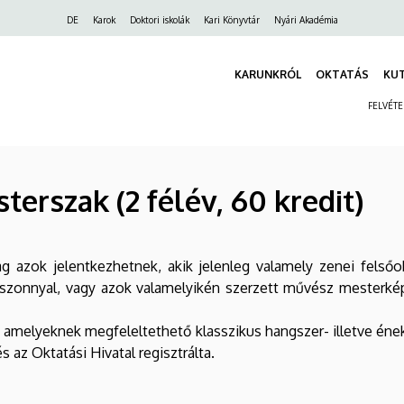
Felső
DE
Karok
Doktori iskolák
Kari Könyvtár
Nyári Akadémia
navigáció
KARUNKRÓL
OKTATÁS
KU
FELVÉT
rszak (2 félév, 60 kredit)
g azok jelentkezhetnek, akik jelenleg valamely zenei felsőok
szonnyal, vagy azok valamelyikén szerzett művész mesterkép
t, amelyeknek megfeleltethető klasszikus hangszer- illetve é
 az Oktatási Hivatal regisztrálta.