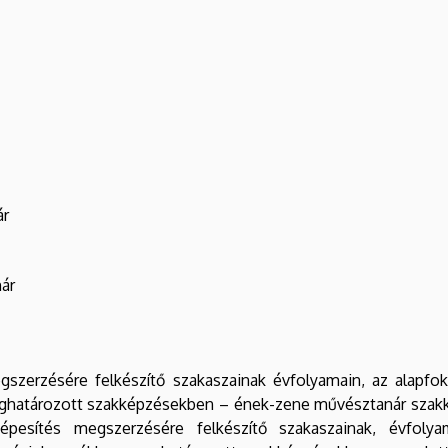
ár
ár
egszerzésére felkészítő szakaszainak évfolyamain, az alapfo
határozott szakképzésekben – ének-zene művésztanár szakkép
képesítés megszerzésére felkészítő szakaszainak, évfol