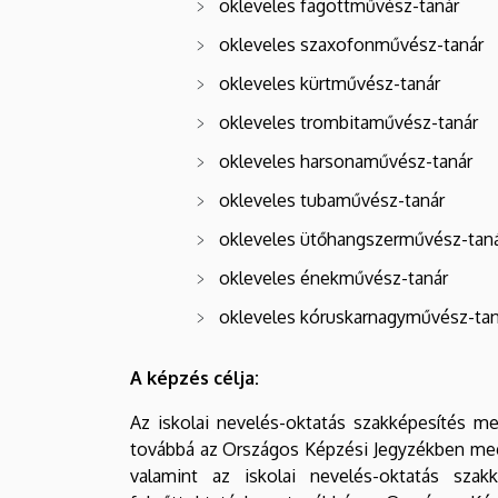
okleveles fagottművész-tanár
okleveles szaxofonművész-tanár
okleveles kürtművész-tanár
okleveles trombitaművész-tanár
okleveles harsonaművész-tanár
okleveles tubaművész-tanár
okleveles ütőhangszerművész-tan
okleveles énekművész-tanár
okleveles kóruskarnagyművész-tan
A képzés célja:
Az iskolai nevelés-oktatás szakképesítés m
továbbá az Országos Képzési Jegyzékben meg
valamint az iskolai nevelés-oktatás szak