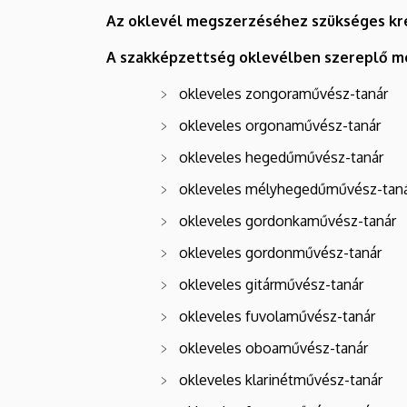
Az oklevél megszerzéséhez szükséges kr
A szakképzettség oklevélben szereplő me
okleveles zongoraművész-tanár
okleveles orgonaművész-tanár
okleveles hegedűművész-tanár
okleveles mélyhegedűművész-tan
okleveles gordonkaművész-tanár
okleveles gordonművész-tanár
okleveles gitárművész-tanár
okleveles fuvolaművész-tanár
okleveles oboaművész-tanár
okleveles klarinétművész-tanár