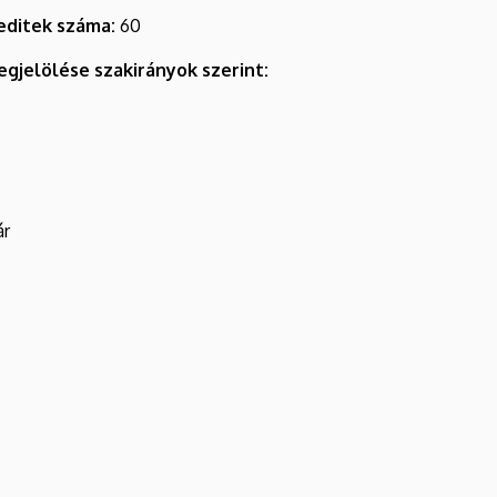
editek száma:
60
gjelölése szakirányok szerint:
ár