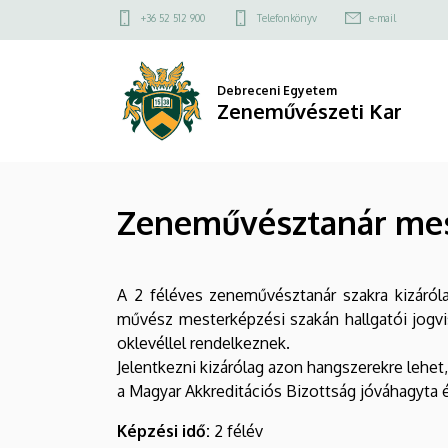
Zeneművésztanár
Ugrás
Felső
+36 52 512 900
Telefonkönyv
e-mail
a
kapcsolat
mesterszak
tartalomra
menü
(2
Debreceni Egyetem
Zeneművészeti Kar
félév,
60
Zeneművésztanár meste
kredit)
|
A 2 féléves zeneművésztanár szakra kizáróla
Zeneművészeti
művész mesterképzési szakán hallgatói jogvi
Kar
oklevéllel rendelkeznek.
Jelentkezni kizárólag azon hangszerekre lehe
a Magyar Akkreditációs Bizottság jóváhagyta és
Képzési idő:
2 félév