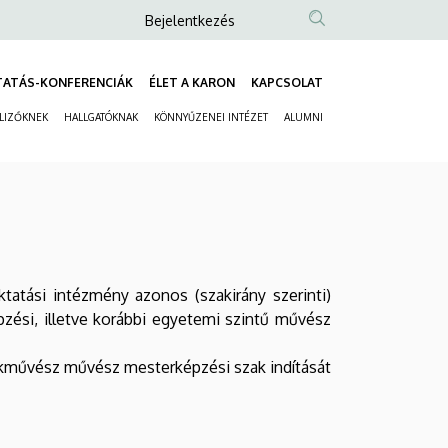
Anonim
Bejelentkezés
Felhasználói
fiók
TATÁS-KONFERENCIÁK
ÉLET A KARON
KAPCSOLAT
Fő
menüje
ELIZŐKNEK
HALLGATÓKNAK
KÖNNYŰZENEI INTÉZET
ALUMNI
navigáció
Másodlagos
navigáció
tatási intézmény azonos (szakirány szerinti)
zési, illetve korábbi egyetemi szintű művész
nekművész művész mesterképzési szak indítását