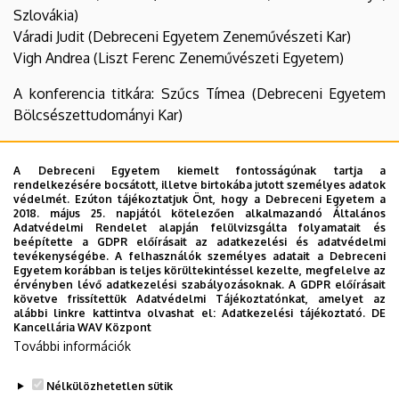
Szlovákia)
Váradi Judit (Debreceni Egyetem Zeneművészeti Kar)
Vigh Andrea (Liszt Ferenc Zeneművészeti Egyetem)
A konferencia titkára: Szűcs Tímea (Debreceni Egyetem
Bölcsészettudományi Kar)
Támogatók:
A Debreceni Egyetem kiemelt fontosságúnak tartja a
rendelkezésére bocsátott, illetve birtokába jutott személyes adatok
HERA – Magyar Nevelés- és Oktatáskutatók Egyesülete
védelmét. Ezúton tájékoztatjuk Önt, hogy a Debreceni Egyetem a
2018. május 25. napjától kötelezően alkalmazandó Általános
CHERD – Debreceni Egyetem Felsőoktatási Kutató és
Adatvédelmi Rendelet alapján felülvizsgálta folyamatait és
Fejlesztő Központ
beépítette a GDPR előírásait az adatkezelési és adatvédelmi
tevékenységébe. A felhasználók személyes adatait a Debreceni
Doktoranduszok Kiss Árpád Közhasznú Egyesülete
Egyetem korábban is teljes körültekintéssel kezelte, megfelelve az
A Jövő Művészetéért Alapítvány
érvényben lévő adatkezelési szabályozásoknak. A GDPR előírásait
követve frissítettük Adatvédelmi Tájékoztatónkat, amelyet az
Debreceni Egyetem Zeneművészeti Kar
alábbi linkre kattintva olvashat el:
Adatkezelési tájékoztató.
DE
Kancellária WAV Központ
További információk
Szűcs Tímea
Váradi Judit
Nélkülözhetetlen sütik