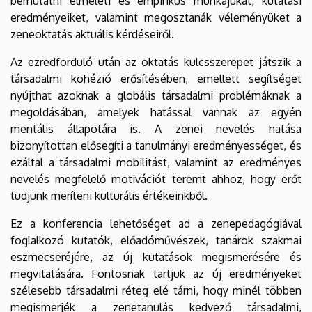
bemutatni elméleti és empirikus munkájukat, kutatási
eredményeiket, valamint megosztanák véleményüket a
zeneoktatás aktuális kérdéseiről.
Az ezredforduló után az oktatás kulcsszerepet játszik a
társadalmi kohézió erősítésében, emellett segítséget
nyújthat azoknak a globális társadalmi problémáknak a
megoldásában, amelyek hatással vannak az egyén
mentális állapotára is. A zenei nevelés hatása
bizonyítottan elősegíti a tanulmányi eredményességet, és
ezáltal a társadalmi mobilitást, valamint az eredményes
nevelés megfelelő motivációt teremt ahhoz, hogy erőt
tudjunk meríteni kulturális értékeinkből.
Ez a konferencia lehetőséget ad a zenepedagógiával
foglalkozó kutatók, előadóművészek, tanárok szakmai
eszmecseréjére, az új kutatások megismerésére és
megvitatására. Fontosnak tartjuk az új eredményeket
szélesebb társadalmi réteg elé tárni, hogy minél többen
megismerjék a zenetanulás kedvező társadalmi,