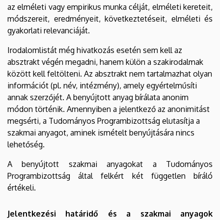
az elméleti vagy empirikus munka célját, elméleti kereteit,
módszereit, eredményeit, következtetéseit, elméleti és
gyakorlati relevanciáját.
Irodalomlistát még hivatkozás esetén sem kell az
absztrakt végén megadni, hanem külön a szakirodalmak
között kell feltölteni. Az absztrakt nem tartalmazhat olyan
információt (pl. név, intézmény), amely egyértelműsíti
annak szerzőjét. A benyújtott anyag bírálata anonim
módon történik. Amennyiben a jelentkező az anonimitást
megsérti, a Tudományos Programbizottság elutasítja a
szakmai anyagot, aminek ismételt benyújtására nincs
lehetőség.
A benyújtott szakmai anyagokat a Tudományos
Programbizottság által felkért két független bíráló
értékeli.
Jelentkezési határidő és a szakmai anyagok