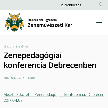
Zenepedagógiai
Ugrás
Anonim
Bejelentkezés
a
Felhasználói
konferencia
tartalomra
fiók
Debreceni Egyetem
Debrecenben
Zeneművészeti Kar
menüje
|
Zeneművészeti
Morzsa
Címlap
Események
Kar
Zenepedagógiai
konferencia Debrecenben
2017. 04. 04., K – 12:00
.
Absztraktkötet - Zenepedagógiai konferencia, Debrecen
2017.04.07.