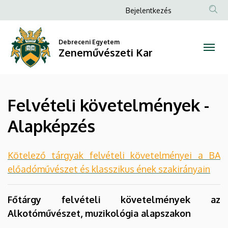
Felvételi
Ugrás
Anonim
Bejelentkezés
a
Felhasználói
követelmények
tartalomra
fiók
Debreceni Egyetem
-
Zeneművészeti Kar
menüje
Alapképzés
|
Felvételi követelmények -
Zeneművészeti
Alapképzés
Kar
Kötelező tárgyak felvételi követelményei a BA
előadóművészet és klasszikus ének szakirányain
Főtárgy felvételi követelmények az
Alkotóművészet, muzikológia alapszakon