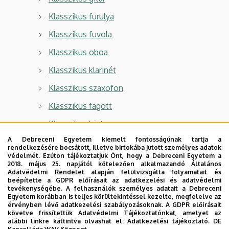
Klasszikus furulya
Klasszikus fuvola
Klasszikus oboa
Klasszikus klarinét
Klasszikus szaxofon
Klasszikus fagott
Klasszikus kürt
A Debreceni Egyetem kiemelt fontosságúnak tartja a
Klasszikus trombita
rendelkezésére bocsátott, illetve birtokába jutott személyes adatok
védelmét. Ezúton tájékoztatjuk Önt, hogy a Debreceni Egyetem a
Klasszikus harsona
2018. május 25. napjától kötelezően alkalmazandó Általános
Adatvédelmi Rendelet alapján felülvizsgálta folyamatait és
Klasszikus tuba
beépítette a GDPR előírásait az adatkezelési és adatvédelmi
tevékenységébe. A felhasználók személyes adatait a Debreceni
Klasszikus ütőhangszer
Egyetem korábban is teljes körültekintéssel kezelte, megfelelve az
érvényben lévő adatkezelési szabályozásoknak. A GDPR előírásait
Klasszikus ének
követve frissítettük Adatvédelmi Tájékoztatónkat, amelyet az
alábbi linkre kattintva olvashat el:
Adatkezelési tájékoztató.
DE