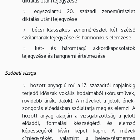
diktálás utáni lejegyzése
egyszólamú 20. századi zeneműrészlet
diktálás utáni lejegyzése
bécsi klasszikus zeneműrészlet két szélső
szólamának lejegyzése és harmonikus elemzése
két- és háromtagú akkordkapcsolatok
lejegyzése és hangnemi értelmezése
Szóbeli vizsga
hozott anyag: 6 mű a 17. századtól napjainkig
terjedő időszak vokális irodalmából (kórusművek,
rövidebb áriák, dalok). A műveket a jelölt ének-
zongorás előadásban szólaltatja meg és elemzi. A
hozott anyag alapján a vizsgabizottság a jelölt
előadói, formálási készségéről és elemző
képességéről kíván képet kapni. A művek
címjegyzékét, valamint a bejegyzésmentes