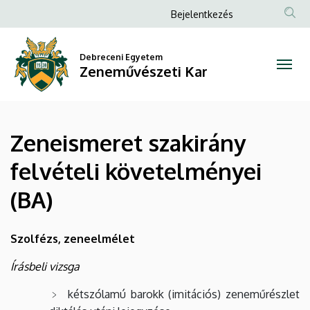
Zeneismeret
Ugrás
Anonim
Bejelentkezés
a
Felhasználói
szakirány
tartalomra
fiók
Debreceni Egyetem
felvételi
Zeneművészeti Kar
menüje
követelményei
(BA)
Zeneismeret szakirány
|
felvételi követelményei
Zeneművészeti
(BA)
Kar
Szolfézs, zeneelmélet
Írásbeli vizsga
kétszólamú barokk (imitációs) zeneműrészlet