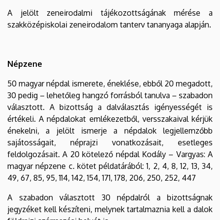
A jelölt zeneirodalmi tájékozottságának mérése a
szakközépiskolai zeneirodalom tanterv tananyaga alapján.
Népzene
50 magyar népdal ismerete, éneklése, ebből 20 megadott,
30 pedig – lehetőleg hangzó forrásból tanulva – szabadon
választott. A bizottság a dalválasztás igényességét is
értékeli. A népdalokat emlékezetből, versszakaival kérjük
énekelni, a jelölt ismerje a népdalok legjellemzőbb
sajátosságait, néprajzi vonatkozásait, esetleges
feldolgozásait. A 20 kötelező népdal Kodály – Vargyas: A
magyar népzene c. kötet példatárából: 1, 2, 4, 8, 12, 13, 34,
49, 67, 85, 95, 114, 142, 154, 171, 178, 206, 250, 252, 447
A szabadon választott 30 népdalról a bizottságnak
jegyzéket kell készíteni, melynek tartalmaznia kell a dalok