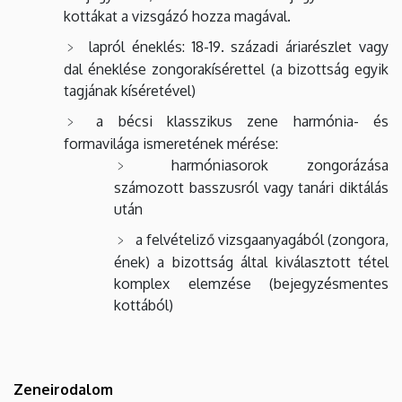
kottákat a vizsgázó hozza magával.
lapról éneklés: 18-19. századi áriarészlet vagy
dal éneklése zongorakísérettel (a bizottság egyik
tagjának kíséretével)
a bécsi klasszikus zene harmónia- és
formavilága ismeretének mérése:
harmóniasorok zongorázása
számozott basszusról vagy tanári diktálás
után
a felvételiző vizsgaanyagából (zongora,
ének) a bizottság által kiválasztott tétel
komplex elemzése (bejegyzésmentes
kottából)
Zeneirodalom