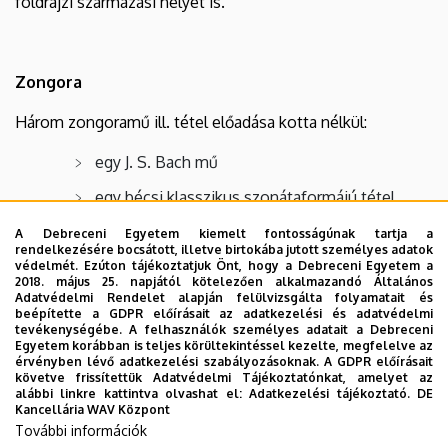
földrajzi származási helyét is.
Zongora
Három zongoramű ill. tétel előadása kotta nélkül:
egy J. S. Bach mű
egy bécsi klasszikus szonátaformájú tétel
egy romantikus előadási darab vagy Bartók mű
A Debreceni Egyetem kiemelt fontosságúnak tartja a
rendelkezésére bocsátott, illetve birtokába jutott személyes adatok
védelmét. Ezúton tájékoztatjuk Önt, hogy a Debreceni Egyetem a
2018. május 25. napjától kötelezően alkalmazandó Általános
Adatvédelmi Rendelet alapján felülvizsgálta folyamatait és
beépítette a GDPR előírásait az adatkezelési és adatvédelmi
Ének
tevékenységébe. A felhasználók személyes adatait a Debreceni
Egyetem korábban is teljes körültekintéssel kezelte, megfelelve az
érvényben lévő adatkezelési szabályozásoknak. A GDPR előírásait
Felvételi követelmény az egészséges, képezhető
követve frissítettük Adatvédelmi Tájékoztatónkat, amelyet az
énekhang. Két, különböző stíluskorszakban komponált,
alábbi linkre kattintva olvashat el:
Adatkezelési tájékoztató.
DE
Kancellária WAV Központ
különböző karakterű zongorakíséretes műdal kifejező,
További információk
előadása kotta nélkül. Zongorakíséretről a bizottság