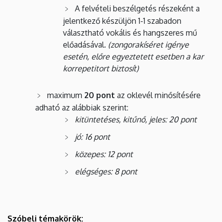
A felvételi beszélgetés részeként a
jelentkező készüljön 1-1 szabadon
választható vokális és hangszeres mű
előadásával.
(zongorakíséret igénye
esetén, előre egyeztetett esetben a kar
korrepetitort biztosít)
maximum
20 pont
az oklevél minősítésére
adható az alábbiak szerint:
kitüntetéses, kitűnő, jeles: 20 pont
jó: 16 pont
közepes: 12 pont
elégséges: 8 pont
Szóbeli témakörök: