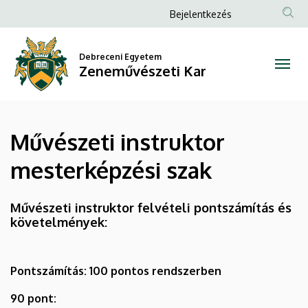
Művészeti
Ugrás
Anonim
Bejelentkezés
a
Felhasználói
instruktor
tartalomra
fiók
Debreceni Egyetem
mesterképzési
Zeneművészeti Kar
menüje
szak
|
Művészeti instruktor
Zeneművészeti
mesterképzési szak
Kar
Művészeti instruktor felvételi pontszámítás és
követelmények:
Pontszámítás: 100 pontos rendszerben
90 pont: