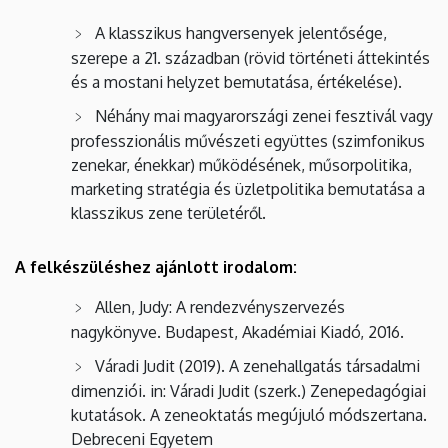
A klasszikus hangversenyek jelentősége,
szerepe a 21. században (rövid történeti áttekintés
és a mostani helyzet bemutatása, értékelése).
Néhány mai magyarországi zenei fesztivál vagy
professzionális művészeti együttes (szimfonikus
zenekar, énekkar) működésének, műsorpolitika,
marketing stratégia és üzletpolitika bemutatása a
klasszikus zene területéről.
A felkészüléshez ajánlott irodalom:
Allen, Judy: A rendezvényszervezés
nagykönyve. Budapest, Akadémiai Kiadó, 2016.
Váradi Judit (2019). A zenehallgatás társadalmi
dimenziói. in: Váradi Judit (szerk.) Zenepedagógiai
kutatások. A zeneoktatás megújuló módszertana.
Debreceni Egyetem