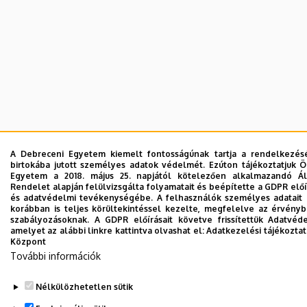
A Debreceni Egyetem kiemelt fontosságúnak tartja a rendelkezésér
birtokába jutott személyes adatok védelmét. Ezúton tájékoztatjuk 
Egyetem a 2018. május 25. napjától kötelezően alkalmazandó Ál
Rendelet alapján felülvizsgálta folyamatait és beépítette a GDPR előí
és adatvédelmi tevékenységébe. A felhasználók személyes adatait
korábban is teljes körültekintéssel kezelte, megfelelve az érvény
szabályozásoknak. A GDPR előírásait követve frissítettük Adatvéde
amelyet az alábbi linkre kattintva olvashat el:
Adatkezelési tájékoztat
Központ
További információk
Nélkülözhetetlen sütik