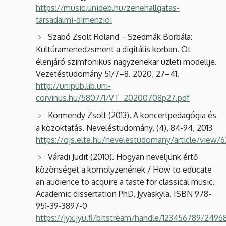
https://music.unideb.hu/zenehallgatas-
tarsadalmi-dimenzioi
Szabó Zsolt Roland − Szedmák Borbála:
Kultúramenedzsment a digitális korban. Öt
élenjáró szimfonikus nagyzenekar üzleti modellje.
Vezetéstudomány 51/7–8. 2020, 27–41.
http://unipub.lib.uni-
corvinus.hu/5807/1/VT_20200708p27.pdf
Körmendy Zsolt (2013). A koncertpedagógia és
a közoktatás. Neveléstudomány, (4), 84-94, 2013
https://ojs.elte.hu/nevelestudomany/article/view/
Váradi Judit (2010). Hogyan neveljünk értő
közönséget a komolyzenének / How to educate
an audience to acquire a taste for classical music.
Academic dissertation PhD, Jyväskylä. ISBN 978-
951-39-3897-0
https://jyx.jyu.fi/bitstream/handle/123456789/249