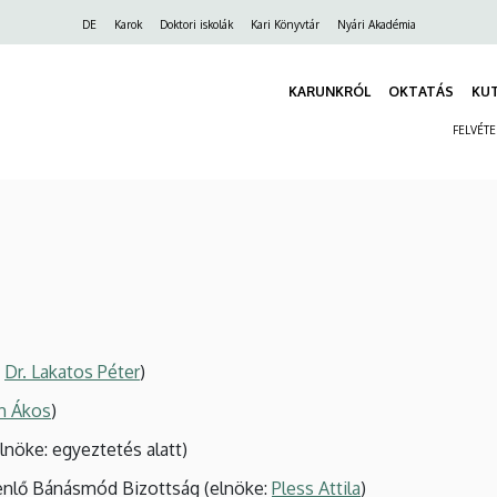
Felső
DE
Karok
Doktori iskolák
Kari Könyvtár
Nyári Akadémia
navigáció
KARUNKRÓL
OKTATÁS
KU
FELVÉT
:
Dr. Lakatos Péter
)
h Ákos
)
elnöke: egyeztetés alatt)
yenlő Bánásmód Bizottság (elnöke:
Pless Attila
)