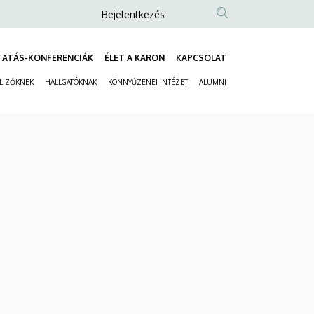
Anonim
Bejelentkezés
Felhasználói
fiók
TATÁS-KONFERENCIÁK
ÉLET A KARON
KAPCSOLAT
Fő
menüje
ELIZŐKNEK
HALLGATÓKNAK
KÖNNYŰZENEI INTÉZET
ALUMNI
navigáció
Másodlagos
navigáció