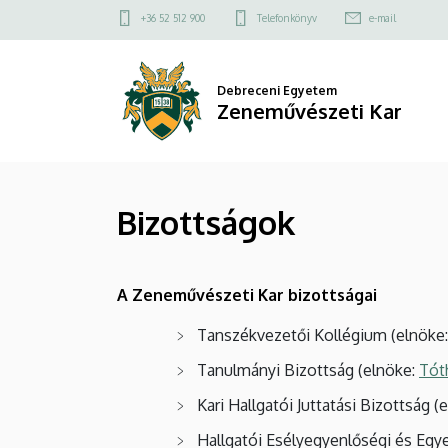
Bizottságok
Ugrás
Felső
+36 52 512 900
Telefonkönyv
e-mail
a
kapcsolat
|
tartalomra
menü
Zeneművészeti
Debreceni Egyetem
Zeneművészeti Kar
Kar
Bizottságok
A Zeneművészeti Kar bizottságai
Tanszékvezetői Kollégium (elnöke
Tanulmányi Bizottság (elnöke:
Tót
Kari Hallgatói Juttatási Bizottság (
Hallgatói Esélyegyenlőségi és Eg