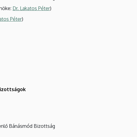
lnöke:
Dr. Lakatos Péter
)
atos Péter
)
bizottságok
yenlő Bánásmód Bizottság