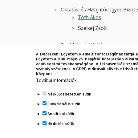
Oktatási és Hallgatói Ügyek Bizot
Tóth Ákos
Szejkej Zsolt
Tanárképzési Kollégium
Kissné Dr. Mogyorósi Pálm
A Debreceni Egyetem kiemelt fontosságúnak tartja a
Egyetem a 2018. május 25. napjától kötelezően alkalm
Tóth Ákos
adatvédelmi tevékenységébe. A felhasználók személ
szabályozásoknak. A GDPR előírásait követve frissítet
Központ
Tanárképzési Tanács
További információk
Tóth Ákos
Nélkülözhetetlen sütik
Funkcionális sütik
Tehetségtanács
Dr. Duffek Mihály
Analitikai sütik
Hirdetési sütik
Legutóbbi frissítés:
2025. 09. 02. 10:13