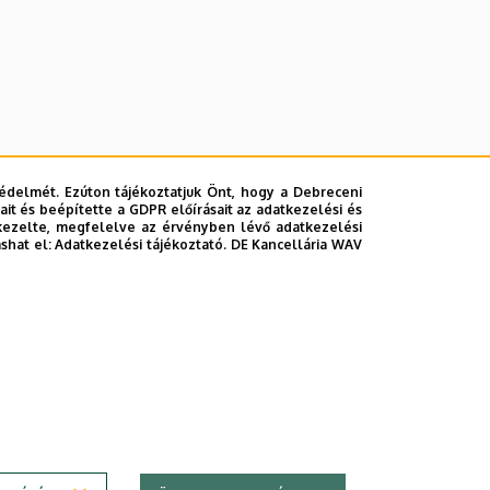
édelmét. Ezúton tájékoztatjuk Önt, hogy a Debreceni
it és beépítette a GDPR előírásait az adatkezelési és
kezelte, megfelelve az érvényben lévő adatkezelési
ashat el:
Adatkezelési tájékoztató.
DE Kancellária WAV