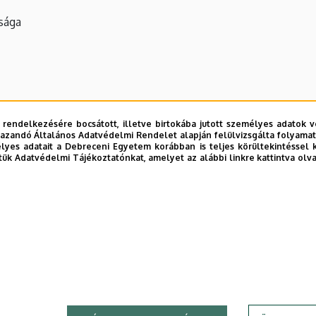
tsága
a
 rendelkezésére bocsátott, illetve birtokába jutott személyes adatok v
azandó Általános Adatvédelmi Rendelet alapján felülvizsgálta folyamata
yes adatait a Debreceni Egyetem korábban is teljes körültekintéssel 
tük Adatvédelmi Tájékoztatónkat, amelyet az alábbi linkre kattintva olv