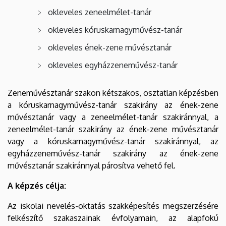
okleveles zeneelmélet-tanár
okleveles kóruskarnagyművész-tanár
okleveles ének-zene művésztanár
okleveles egyházzeneművész-tanár
Zeneművésztanár szakon kétszakos, osztatlan képzésben
a kóruskarnagyművész-tanár szakirány az ének-zene
művésztanár vagy a zeneelmélet-tanár szakiránnyal, a
zeneelmélet-tanár szakirány az ének-zene művésztanár
vagy a kóruskarnagyművész-tanár szakiránnyal, az
egyházzeneművész-tanár szakirány az ének-zene
művésztanár szakiránnyal párosítva vehető fel.
A képzés célja:
Az iskolai nevelés-oktatás szakképesítés megszerzésére
felkészítő szakaszainak évfolyamain, az alapfokú