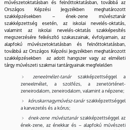
művészetoktatásban és felnőttoktatásban, továbbá az
Országos Képzési Jegyzékben meghatározott
szakképzésekben – ének-zene művésztanár
szakképzettség esetén, az iskolai nevelés-oktatás,
valamint az iskolai nevelés-oktatás szakképesítés
megszerzésére felkészítő szakaszainak, évfolyamain, az
alapfokú művészetoktatásban és felnőttoktatásban,
továbbá az Országos Képzési Jegyzékben meghatározott
szakképzésekben az adott hangszer vagy az elméleti
tárgy művészeti szakmai tantárgyainak megfelelően
zeneelmélet-tanár
szakképzettséggel a
zeneelmélet, a szolfézs, a zenetörténet-
zeneirodalom, zeneirodalom, valamint a népzene;
kóruskarnagyművész-tanár
szakképzettséggel
a karvezetés és a kórus;
ének-zene művésztanár
szakképzettséggel az
ének-zene, az énekkar és – alapfokú művészeti