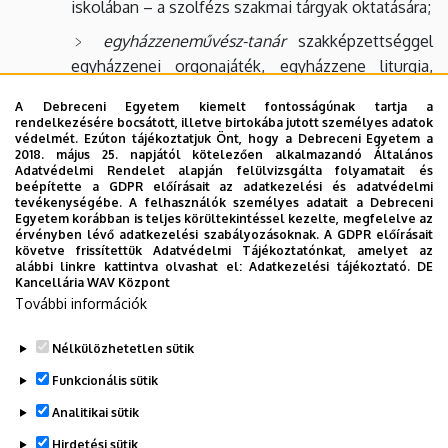
iskolában – a szolfézs szakmai tárgyak oktatására;
egyházzeneművész-tanár
szakképzettséggel
egyházzenei orgonajáték, egyházzene liturgia,
liturgia gyakorlat, a népének (gyülekezeti ének), a
A Debreceni Egyetem kiemelt fontosságúnak tartja a
gregorián ének – graduál, az (egyházzenei) kórus,
rendelkezésére bocsátott, illetve birtokába jutott személyes adatok
az egyházzene-irodalom, továbbá egyházzenei
védelmét. Ezúton tájékoztatjuk Önt, hogy a Debreceni Egyetem a
2018. május 25. napjától kötelezően alkalmazandó Általános
karvezetés, az iskola pedagógiai feladatainak
Adatvédelmi Rendelet alapján felülvizsgálta folyamatait és
ellátására, a pedagógiai kutatási, tervezési és
beépítette a GDPR előírásait az adatkezelési és adatvédelmi
tevékenységébe. A felhasználók személyes adatait a Debreceni
fejlesztési feladatok végzésére képes
Egyetem korábban is teljes körültekintéssel kezelte, megfelelve az
művésztanárok képzése, továbbá a tanulmányaik
érvényben lévő adatkezelési szabályozásoknak. A GDPR előírásait
követve frissítettük Adatvédelmi Tájékoztatónkat, amelyet az
doktori képzésben való folytatására történő
alábbi linkre kattintva olvashat el:
Adatkezelési tájékoztató.
DE
felkészítése.
Kancellária WAV Központ
További információk
Nélkülözhetetlen sütik
Legutóbbi frissítés:
2023. 02. 28. 10:43
Funkcionális sütik
Analitikai sütik
Hirdetési sütik