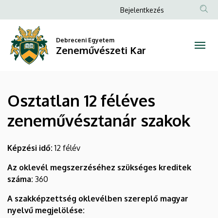
Osztatlan
Ugrás
Anonim
Bejelentkezés
a
Felhasználói
12
tartalomra
fiók
Debreceni Egyetem
féléves
Zeneművészeti Kar
menüje
zeneművésztanár
szakok
Osztatlan 12 féléves
|
zeneművésztanár szakok
Zeneművészeti
Kar
Képzési idő:
12 félév
Az oklevél megszerzéséhez szükséges kreditek
száma:
360
A szakképzettség oklevélben szereplő magyar
nyelvű megjelölése: