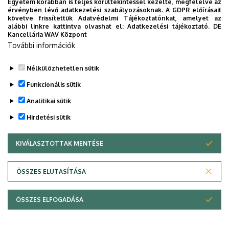
Egyetem korábban is teljes körültekintéssel kezelte, megfelelve az
érvényben lévő adatkezelési szabályozásoknak. A GDPR előírásait
tűztek. Az együttes bemutatkozott külföldön is, 2006-
követve frissítettük Adatvédelmi Tájékoztatónkat, amelyet az
ban hangversenykörúton szerepelt Cipruson.
alábbi linkre kattintva olvashat el:
Adatkezelési tájékoztató.
DE
Kancellária WAV Központ
Legutóbbi frissítés:
2023. 03. 05. 21:54
További információk
Nélkülözhetetlen sütik
Funkcionális sütik
Analitikai sütik
Hirdetési sütik
KIVÁLASZTOTTAK MENTÉSE
WITHDRAW CONSENT
Adatvédelem
Adatvédelem
ÖSSZES ELUTASÍTÁSA
Technikai információk
ÖSSZES ELFOGADÁSA
Copyright © 2026 Unideb