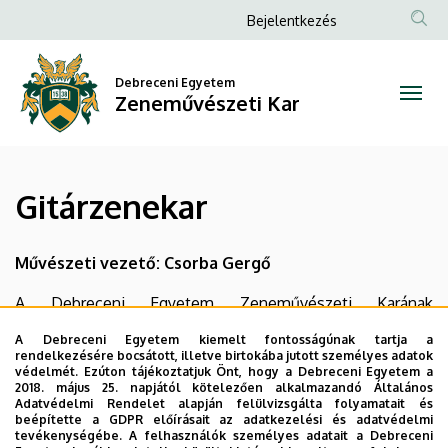
Gitárzenekar
Ugrás
Anonim
Bejelentkezés
a
Felhasználói
|
tartalomra
fiók
Debreceni Egyetem
Zeneművészeti
Zeneművészeti Kar
menüje
Kar
Gitárzenekar
Művészeti vezető: Csorba Gergő
A Debreceni Egyetem Zeneművészeti Karának
gitárzenekara 1984-ben kezdte meg működését. A
A Debreceni Egyetem kiemelt fontosságúnak tartja a
megalakulás és a működés célja az volt, hogy a társas
rendelkezésére bocsátott, illetve birtokába jutott személyes adatok
védelmét. Ezúton tájékoztatjuk Önt, hogy a Debreceni Egyetem a
muzsikálás zenekari formájában is gyakorlatot
2018. május 25. napjától kötelezően alkalmazandó Általános
szerezhessenek a gitáron tanulmányokat folytató tanulók
Adatvédelmi Rendelet alapján felülvizsgálta folyamatait és
beépítette a GDPR előírásait az adatkezelési és adatvédelmi
és hallgatók. Hangversenyeiken közismert szerzők művei
tevékenységébe. A felhasználók személyes adatait a Debreceni
mellett magyar gitárzenekari kompozíciókat is műsorukra