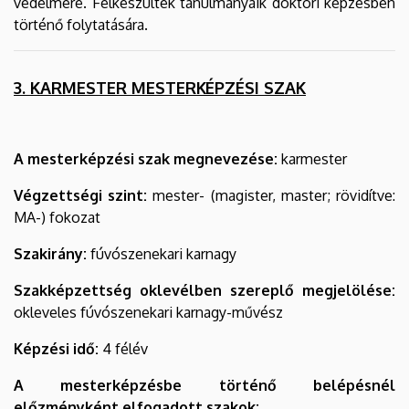
védelmére. Felkészültek tanulmányaik doktori képzésben
történő folytatására.
3. KARMESTER MESTERKÉPZÉSI SZAK
A mesterképzési szak megnevezése:
karmester
Végzettségi szint:
mester- (magister, master; rövidítve:
MA-) fokozat
Szakirány:
fúvószenekari karnagy
Szakképzettség oklevélben szereplő megjelölése:
okleveles fúvószenekari karnagy-művész
Képzési idő:
4 félév
A mesterképzésbe történő belépésnél
előzményként elfogadott szakok: