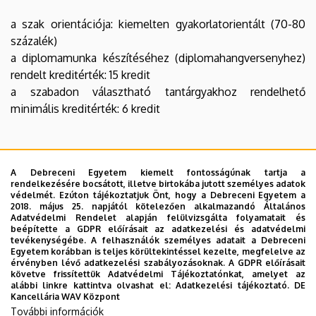
a szak orientációja: kiemelten gyakorlatorientált (70-80
százalék)
a diplomamunka készítéséhez (diplomahangversenyhez)
rendelt kreditérték: 15 kredit
a szabadon választható tantárgyakhoz rendelhető
minimális kreditérték: 6 kredit
A mesterképzési szak képzési célja:
A Debreceni Egyetem kiemelt fontosságúnak tartja a
A képzés célja kóruskarnagyok képzése, akik szolgálják és
rendelkezésére bocsátott, illetve birtokába jutott személyes adatok
védelmét. Ezúton tájékoztatjuk Önt, hogy a Debreceni Egyetem a
terjesztik a magyar és az egyetemes énekkari kultúra
2018. május 25. napjától kötelezően alkalmazandó Általános
értékeit. Tájékozottak az énekkari művészet
Adatvédelmi Rendelet alapján felülvizsgálta folyamatait és
beépítette a GDPR előírásait az adatkezelési és adatvédelmi
repertoárjában, ennek gyakorlati alkalmazásában. Képesek
tevékenységébe. A felhasználók személyes adatait a Debreceni
az énekkari művészet különböző ágazatainak ismeretében
Egyetem korábban is teljes körültekintéssel kezelte, megfelelve az
érvényben lévő adatkezelési szabályozásoknak. A GDPR előírásait
új együttesek létrehozására és különböző típusú
követve frissítettük Adatvédelmi Tájékoztatónkat, amelyet az
énekkarok irányítására. Kiművelt elméleti, vokális és
alábbi linkre kattintva olvashat el:
Adatkezelési tájékoztató.
DE
Kancellária WAV Központ
hangszeres képességeiket egyéni módon alkalmazzák az
További információk