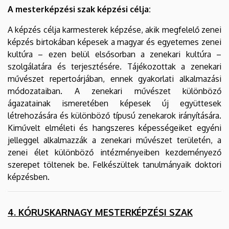
A mesterképzési szak képzési célja:
A képzés célja karmesterek képzése, akik megfelelő zenei
képzés birtokában képesek a magyar és egyetemes zenei
kultúra – ezen belül elsősorban a zenekari kultúra –
szolgálatára és terjesztésére. Tájékozottak a zenekari
művészet repertoárjában, ennek gyakorlati alkalmazási
módozataiban. A zenekari művészet különböző
ágazatainak ismeretében képesek új együttesek
létrehozására és különböző típusú zenekarok irányítására.
Kiművelt elméleti és hangszeres képességeiket egyéni
jelleggel alkalmazzák a zenekari művészet területén, a
zenei élet különböző intézményeiben kezdeményező
szerepet töltenek be. Felkészültek tanulmányaik doktori
képzésben.
4. KÓRUSKARNAGY MESTERKÉPZÉSI SZAK