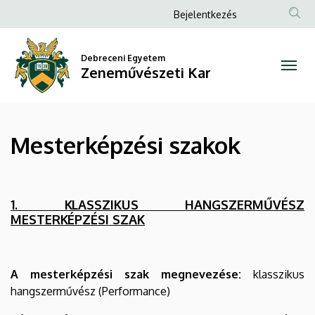
Mesterképzési
Ugrás
Anonim
Bejelentkezés
a
Felhasználói
szakok
tartalomra
fiók
Debreceni Egyetem
|
Zeneművészeti Kar
menüje
Zeneművészeti
Kar
Mesterképzési szakok
1. KLASSZIKUS HANGSZERMŰVÉSZ
MESTERKÉPZÉSI SZAK
A mesterképzési szak megnevezése:
klasszikus
hangszerművész (Performance)