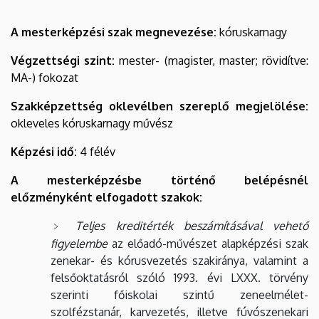
A mesterképzési szak megnevezése:
kóruskarnagy
Végzettségi szint:
mester- (magister, master; rövidítve:
MA-) fokozat
Szakképzettség oklevélben szereplő megjelölése:
okleveles kóruskarnagy művész
Képzési idő:
4 félév
A mesterképzésbe történő belépésnél
előzményként elfogadott szakok:
Teljes kreditérték beszámításával vehető
figyelembe
az előadó-művészet alapképzési szak
zenekar- és kórusvezetés szakiránya, valamint a
felsőoktatásról szóló 1993. évi LXXX. törvény
szerinti főiskolai szintű zeneelmélet-
szolfézstanár, karvezetés, illetve fúvószenekari