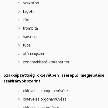
szaxofon
fagott
kürt
trombita
harsona
tuba
ütőhangszer
zongorakísérő-korrepetitor
Szakképzettség oklevélben szereplő megjelölése
szakirányok szerint:
okleveles zongoraművész
okleveles orgonaművész
okleveles gitárművész