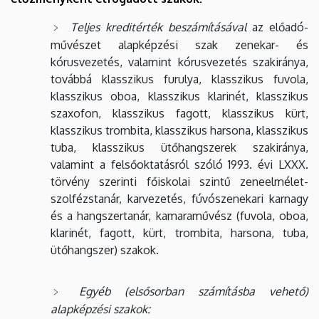
Teljes kreditérték beszámításával
az előadó-
művészet alapképzési szak zenekar- és
kórusvezetés, valamint kórusvezetés szakiránya,
továbbá klasszikus furulya, klasszikus fuvola,
klasszikus oboa, klasszikus klarinét, klasszikus
szaxofon, klasszikus fagott, klasszikus kürt,
klasszikus trombita, klasszikus harsona, klasszikus
tuba, klasszikus ütőhangszerek szakiránya,
valamint a felsőoktatásról szóló 1993. évi LXXX.
törvény szerinti főiskolai szintű zeneelmélet-
szolfézstanár, karvezetés, fúvószenekari karnagy
és a hangszertanár, kamaraművész (fuvola, oboa,
klarinét, fagott, kürt, trombita, harsona, tuba,
ütőhangszer) szakok.
Egyéb (elsősorban számításba vehető)
alapképzési szakok: