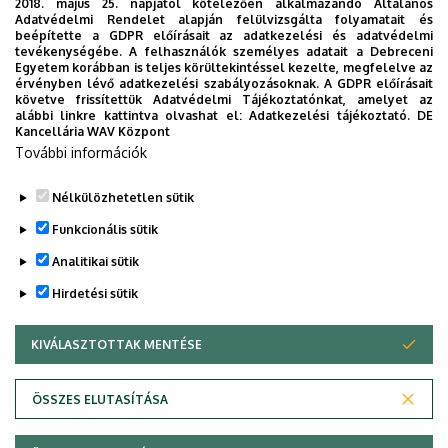
2018. május 25. napjától kötelezően alkalmazandó Általános
ERASMUS+ program
Adatvédelmi Rendelet alapján felülvizsgálta folyamatait és
beépítette a GDPR előírásait az adatkezelési és adatvédelmi
tevékenységébe. A felhasználók személyes adatait a Debreceni
Nemzetközi kapcsolatok
Egyetem korábban is teljes körültekintéssel kezelte, megfelelve az
érvényben lévő adatkezelési szabályozásoknak. A GDPR előírásait
követve frissítettük Adatvédelmi Tájékoztatónkat, amelyet az
alábbi linkre kattintva olvashat el:
Adatkezelési tájékoztató.
DE
Kancellária WAV Központ
További információk
Nélkülözhetetlen sütik
Legutóbbi frissítés:
2022. 07. 27. 15:14
Funkcionális sütik
Analitikai sütik
Hirdetési sütik
KIVÁLASZTOTTAK MENTÉSE
WITHDRAW CONSENT
Adatvédelem
Adatvédelem
ÖSSZES ELUTASÍTÁSA
Technikai információk