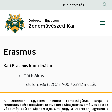
Erasmus
Ugrás
Anonim
Bejelentkezés
a
Felhasználói
|
tartalomra
fiók
Debreceni Egyetem
Zeneművészeti
Zeneművészeti Kar
menüje
Kar
Erasmus
Kari Erasmus koordinátor
Tóth Ákos
Telefon: +36 (52) 512-900 / 23812 mellék
E-mail
A Debreceni Egyetem kiemelt fontosságúnak tartja a
rendelkezésére bocsátott, illetve birtokába jutott személyes adatok
További információk
védelmét. Ezúton tájékoztatjuk Önt, hogy a Debreceni Egyetem a