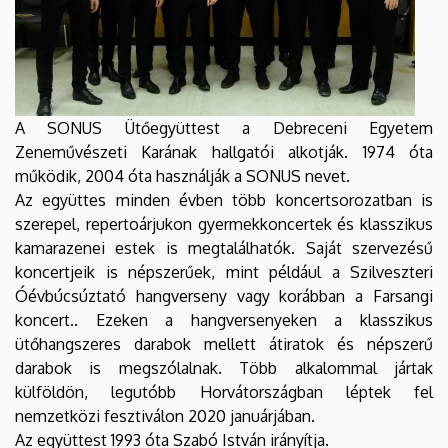
A SONUS Ütőegyüttest a Debreceni Egyetem
Zeneművészeti Karának hallgatói alkotják. 1974 óta
működik, 2004 óta használják a SONUS nevet.
Az együttes minden évben több koncertsorozatban is
szerepel, repertoárjukon gyermekkoncertek és klasszikus
kamarazenei estek is megtalálhatók. Saját szervezésű
koncertjeik is népszerűek, mint például a Szilveszteri
Óévbúcsúztató hangverseny vagy korábban a Farsangi
koncert.. Ezeken a hangversenyeken a klasszikus
ütőhangszeres darabok mellett átiratok és népszerű
darabok is megszólalnak. Több alkalommal jártak
külföldön, legutóbb Horvátországban léptek fel
nemzetközi fesztiválon 2020 januárjában.
Az együttest 1993 óta Szabó István irányítja.