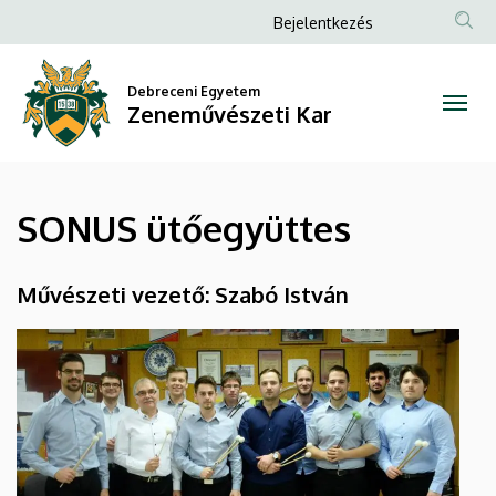
SONUS
Ugrás
Anonim
Bejelentkezés
a
Felhasználói
ütőegyüttes
tartalomra
fiók
Debreceni Egyetem
|
Zeneművészeti Kar
menüje
Zeneművészeti
Kar
SONUS ütőegyüttes
Művészeti vezető: Szabó István