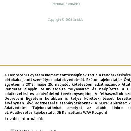
Technikai információk
Copyright © 2026 Unideb
A Debreceni Egyetem kiemelt fontosságúnak tartja a rendelkezésére 
birtokába jutott személyes adatok védelmét. Ezúton tájékoztatjuk Önt
Egyetem a 2018. május 25. napjától kötelezően alkalmazandó Álta
Rendelet alapján felülvizsgálta folyamatait és beépítette a G
adatkezelési és adatvédelmi tevékenységébe. A felhasználók sz
Debreceni Egyetem korábban is teljes körültekintéssel kezelt
érvényben lévő adatkezelési szabályozásoknak. A GDPR előírásait kö
Adatvédelmi Tájékoztatónkat, amelyet az alábbi linkre kat
el:
Adatkezelési tájékoztató.
DE Kancellária WAV Központ
További információk