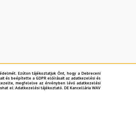
édelmét. Ezúton tájékoztatjuk Önt, hogy a Debreceni
it és beépítette a GDPR előírásait az adatkezelési és
kezelte, megfelelve az érvényben lévő adatkezelési
ashat el:
Adatkezelési tájékoztató.
DE Kancellária WAV