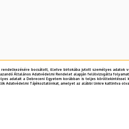
 rendelkezésére bocsátott, illetve birtokába jutott személyes adatok v
azandó Általános Adatvédelmi Rendelet alapján felülvizsgálta folyamata
yes adatait a Debreceni Egyetem korábban is teljes körültekintéssel 
tük Adatvédelmi Tájékoztatónkat, amelyet az alábbi linkre kattintva olv