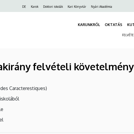
Felső
DE
Karok
Doktori iskolák
Kari Könyvtár
Nyári Akadémia
navigáció
KARUNKRÓL
OKTATÁS
KU
FELVÉT
zakirány felvételi követelmény
udes Caracterestiques)
iskolából
le
el