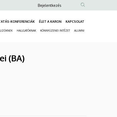
Anonim
Bejelentkezés
Felhasználói
fiók
TATÁS-KONFERENCIÁK
ÉLET A KARON
KAPCSOLAT
Fő
menüje
ELIZŐKNEK
HALLGATÓKNAK
KÖNNYŰZENEI INTÉZET
ALUMNI
navigáció
Másodlagos
navigáció
ei (BA)