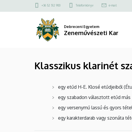
Klasszikus
Ugrás
Felső
+36 52 512 900
Telefonkönyv
e-mail
a
kapcsolat
klarinét
tartalomra
menü
szakirány
Debreceni Egyetem
Zeneművészeti Kar
felvételi
követelményei
Klasszikus klarinét s
(BA)
|
egy etűd H-E. Klosé etűdjeiből (Ét
Zeneművészeti
egy szabadon választott etűd más 
Kar
egy versenymű lassú és gyors téte
egy karakterdarab vagy szonáta tét