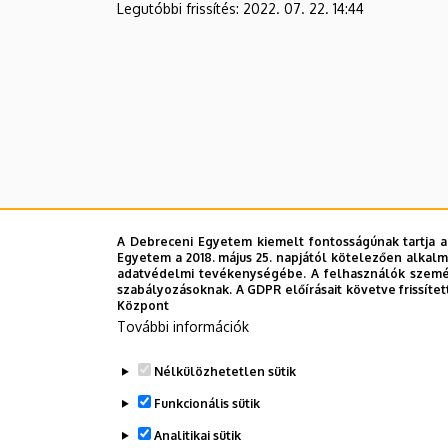
Legutóbbi frissítés:
2022. 07. 22. 14:44
A Debreceni Egyetem kiemelt fontosságúnak tartja a
Egyetem a 2018. május 25. napjától kötelezően alkalm
adatvédelmi tevékenységébe. A felhasználók személ
szabályozásoknak. A GDPR előírásait követve frissítet
Központ
További információk
Nélkülözhetetlen sütik
Funkcionális sütik
Analitikai sütik