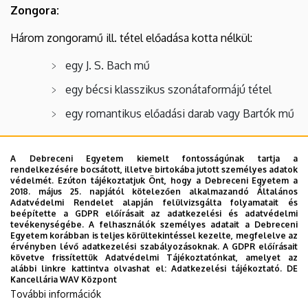
Zongora:
Három zongoramű ill. tétel előadása kotta nélkül:
egy J. S. Bach mű
egy bécsi klasszikus szonátaformájú tétel
egy romantikus előadási darab vagy Bartók mű
A Debreceni Egyetem kiemelt fontosságúnak tartja a
rendelkezésére bocsátott, illetve birtokába jutott személyes adatok
Ének:
védelmét. Ezúton tájékoztatjuk Önt, hogy a Debreceni Egyetem a
2018. május 25. napjától kötelezően alkalmazandó Általános
Felvételi követelmény az egészséges, képezhető
Adatvédelmi Rendelet alapján felülvizsgálta folyamatait és
énekhang. Két, különböző stíluskorszakban komponált,
beépítette a GDPR előírásait az adatkezelési és adatvédelmi
tevékenységébe. A felhasználók személyes adatait a Debreceni
különböző karakterű zongorakíséretes műdal kifejező,
Egyetem korábban is teljes körültekintéssel kezelte, megfelelve az
előadása kotta nélkül. (Zongorakíséretről a bizottság
érvényben lévő adatkezelési szabályozásoknak. A GDPR előírásait
követve frissítettük Adatvédelmi Tájékoztatónkat, amelyet az
gondoskodik.
alábbi linkre kattintva olvashat el:
Adatkezelési tájékoztató.
DE
Kancellária WAV Központ
További információk