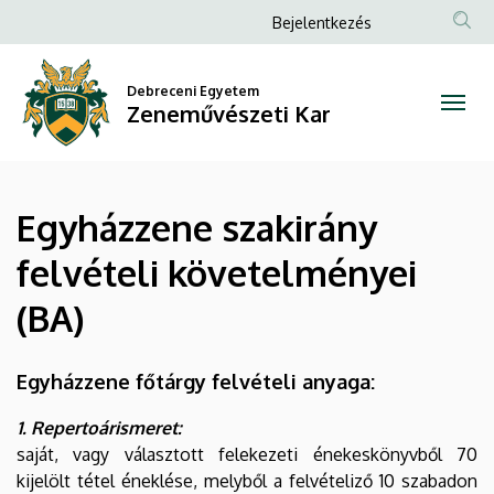
Egyházzene
Ugrás
Anonim
Bejelentkezés
a
Felhasználói
szakirány
tartalomra
fiók
Debreceni Egyetem
felvételi
Zeneművészeti Kar
menüje
követelményei
(BA)
Egyházzene szakirány
|
felvételi követelményei
Zeneművészeti
(BA)
Kar
Egyházzene főtárgy felvételi anyaga:
1. Repertoárismeret:
saját, vagy választott felekezeti énekeskönyvből 70
kijelölt tétel éneklése, melyből a felvételiző 10 szabadon