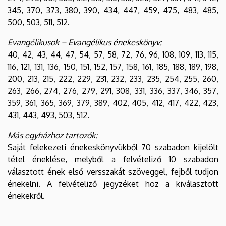
345, 370, 373, 380, 390, 434, 447, 459, 475, 483, 485,
500, 503, 511, 512.
Evangélikusok – Evangélikus énekeskönyv:
40, 42, 43, 44, 47, 54, 57, 58, 72, 76, 96, 108, 109, 113, 115,
116, 121, 131, 136, 150, 151, 152, 157, 158, 161, 185, 188, 189, 198,
200, 213, 215, 222, 229, 231, 232, 233, 235, 254, 255, 260,
263, 266, 274, 276, 279, 291, 308, 331, 336, 337, 346, 357,
359, 361, 365, 369, 379, 389, 402, 405, 412, 417, 422, 423,
431, 443, 493, 503, 512.
Más egyházhoz tartozók:
Saját felekezeti énekeskönyvükből 70 szabadon kijelölt
tétel éneklése, melyből a felvételiző 10 szabadon
választott ének első versszakát szöveggel, fejből tudjon
énekelni. A felvételiző jegyzéket hoz a kiválasztott
énekekről.