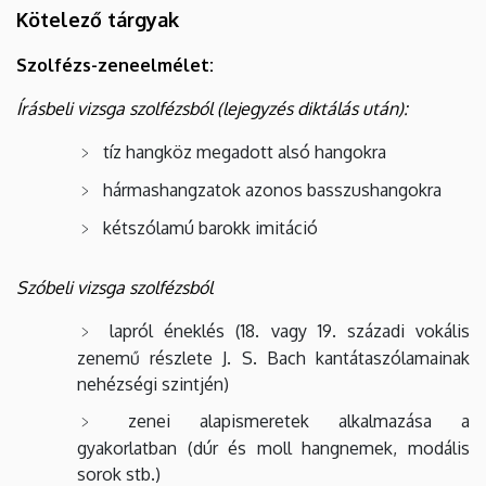
Kötelező tárgyak
Szolfézs-zeneelmélet:
Írásbeli vizsga szolfézsból (lejegyzés diktálás után):
tíz hangköz megadott alsó hangokra
hármashangzatok azonos basszushangokra
kétszólamú barokk imitáció
Szóbeli vizsga szolfézsból
lapról éneklés (18. vagy 19. századi vokális
zenemű részlete J. S. Bach kantátaszólamainak
nehézségi szintjén)
zenei alapismeretek alkalmazása a
gyakorlatban (dúr és moll hangnemek, modális
sorok stb.)