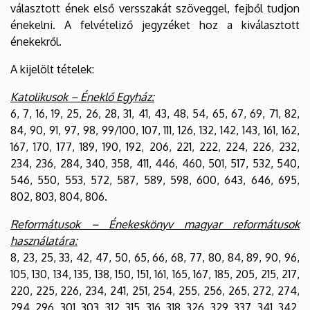
választott ének első versszakát szöveggel, fejből tudjon
énekelni. A felvételiző jegyzéket hoz a kiválasztott
énekekről.
A kijelölt tételek:
Katolikusok – Éneklő Egyház:
6, 7, 16, 19, 25, 26, 28, 31, 41, 43, 48, 54, 65, 67, 69, 71, 82,
84, 90, 91, 97, 98, 99/100, 107, 111, 126, 132, 142, 143, 161, 162,
167, 170, 177, 189, 190, 192, 206, 221, 222, 224, 226, 232,
234, 236, 284, 340, 358, 411, 446, 460, 501, 517, 532, 540,
546, 550, 553, 572, 587, 589, 598, 600, 643, 646, 695,
802, 803, 804, 806.
Reformátusok – Énekeskönyv magyar reformátusok
használatára:
8, 23, 25, 33, 42, 47, 50, 65, 66, 68, 77, 80, 84, 89, 90, 96,
105, 130, 134, 135, 138, 150, 151, 161, 165, 167, 185, 205, 215, 217,
220, 225, 226, 234, 241, 251, 254, 255, 256, 265, 272, 274,
294, 296, 301, 303, 312, 315, 316, 318, 326, 329, 337, 341, 342,