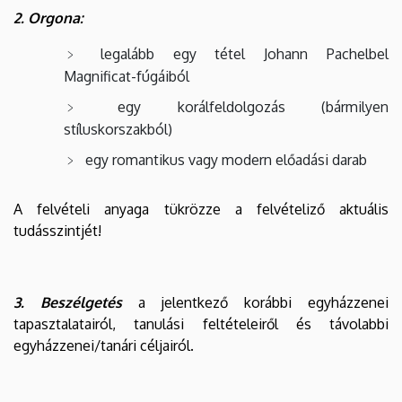
2. Orgona:
legalább egy tétel Johann Pachelbel
Magnificat-fúgáiból
egy korálfeldolgozás (bármilyen
stíluskorszakból)
egy romantikus vagy modern előadási darab
A felvételi anyaga tükrözze a felvételiző aktuális
tudásszintjét!
3. Beszélgetés
a jelentkező korábbi egyházzenei
tapasztalatairól, tanulási feltételeiről és távolabbi
egyházzenei/tanári céljairól.