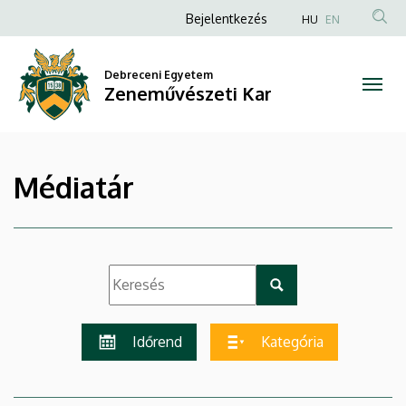
|
Ugrás
Anonim
Bejelentkezés
HU
EN
a
Felhasználói
Zeneművészeti
tartalomra
fiók
Debreceni Egyetem
Kar
Zeneművészeti Kar
menüje
Médiatár
Időrend
Kategória