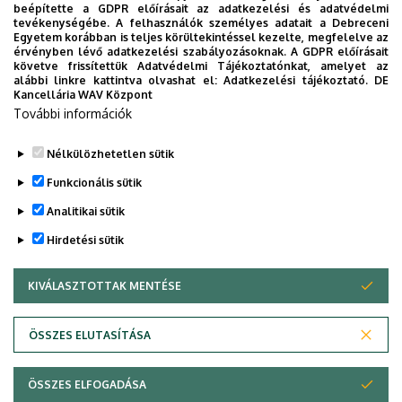
beépítette a GDPR előírásait az adatkezelési és adatvédelmi
tevékenységébe. A felhasználók személyes adatait a Debreceni
2026.02.11
Egyetem korábban is teljes körültekintéssel kezelte, megfelelve az
Hogyan kommunikál a zene, Duffek Mihály előadása, ZK,
érvényben lévő adatkezelési szabályozásoknak. A GDPR előírásait
Professzori Klub, DE
követve frissítettük Adatvédelmi Tájékoztatónkat, amelyet az
alábbi linkre kattintva olvashat el:
Adatkezelési tájékoztató.
DE
Kancellária WAV Központ
További információk
TOVÁBBI ALBUMOK
Nélkülözhetetlen sütik
Funkcionális sütik
Analitikai sütik
Hirdetési sütik
KIVÁLASZTOTTAK MENTÉSE
WITHDRAW CONSENT
Adatvédelem
Adatvédelem
ÖSSZES ELUTASÍTÁSA
Technikai információk
ÖSSZES ELFOGADÁSA