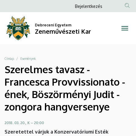
Szerelmes
Ugrás
Anonim
Bejelentkezés
a
Felhasználói
tavasz
tartalomra
fiók
Debreceni Egyetem
-
Zeneművészeti Kar
menüje
Francesca
Provvissionato
Morzsa
Címlap
Események
-
Szerelmes tavasz -
ének,
Francesca Provvissionato -
Böszörményi
ének, Böszörményi Judit -
Judit
zongora hangversenye
-
2018. 03. 20., K – 20:00
zongora
Szeretettel várjuk a Konzervatóriumi Esték