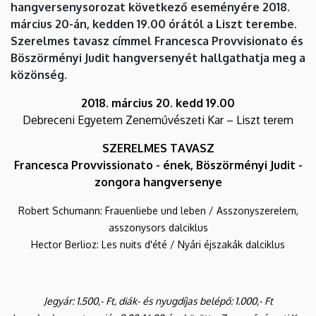
hangversenysorozat következő eseményére 2018.
hangversenye
március 20-án, kedden 19.00 órától a Liszt terembe.
|
Szerelmes tavasz címmel Francesca Provvisionato és
Böszörményi Judit hangversenyét hallgathatja meg a
Zeneművészeti
közönség.
Kar
2018. március 20. kedd 19.00
Debreceni Egyetem Zeneművészeti Kar – Liszt terem
SZERELMES TAVASZ
Francesca Provvissionato - ének, Böszörményi Judit -
zongora hangversenye
Robert Schumann: Frauenliebe und leben / Asszonyszerelem,
asszonysors dalciklus
Hector Berlioz: Les nuits d'été / Nyári éjszakák dalciklus
Jegyár: 1.500,- Ft, diák- és nyugdíjas belépő: 1.000,- Ft