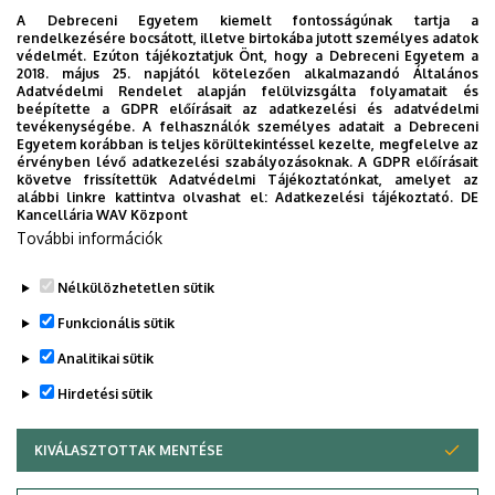
A Debreceni Egyetem kiemelt fontosságúnak tartja a
rendelkezésére bocsátott, illetve birtokába jutott személyes adatok
védelmét. Ezúton tájékoztatjuk Önt, hogy a Debreceni Egyetem a
2018. május 25. napjától kötelezően alkalmazandó Általános
Adatvédelmi Rendelet alapján felülvizsgálta folyamatait és
beépítette a GDPR előírásait az adatkezelési és adatvédelmi
tevékenységébe. A felhasználók személyes adatait a Debreceni
Egyetem korábban is teljes körültekintéssel kezelte, megfelelve az
érvényben lévő adatkezelési szabályozásoknak. A GDPR előírásait
követve frissítettük Adatvédelmi Tájékoztatónkat, amelyet az
alábbi linkre kattintva olvashat el:
Adatkezelési tájékoztató.
DE
Kancellária WAV Központ
További információk
Nélkülözhetetlen sütik
Legutóbbi frissítés:
2022. 07. 22. 14:44
Funkcionális sütik
Analitikai sütik
Hirdetési sütik
KIVÁLASZTOTTAK MENTÉSE
WITHDRAW CONSENT