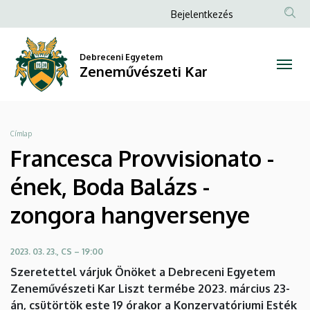
Francesca
Ugrás
Anonim
Bejelentkezés
a
Felhasználói
Provvisionato
tartalomra
fiók
Debreceni Egyetem
-
Zeneművészeti Kar
menüje
ének,
Boda
Morzsa
Címlap
Balázs
Francesca Provvisionato -
-
ének, Boda Balázs -
zongora
zongora hangversenye
hangversenye
2023. 03. 23., CS – 19:00
|
Szeretettel várjuk Önöket a Debreceni Egyetem
Zeneművészeti Kar Liszt termébe 2023. március 23-
Zeneművészeti
án, csütörtök este 19 órakor a Konzervatóriumi Esték