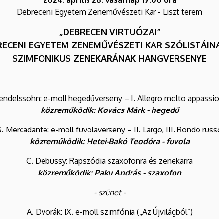
Debreceni Egyetem Zeneművészeti Kar - Liszt terem
„DEBRECEN VIRTUÓZAI”
RECENI EGYETEM ZENEMŰVÉSZETI KAR SZÓLISTÁINA
SZIMFONIKUS ZENEKARÁNAK HANGVERSENYE
endelssohn: e-moll hegedűverseny – I. Allegro molto appassi
közreműködik: Kovács Márk - hegedű
S. Mercadante: e-moll fuvolaverseny – II. Largo, III. Rondo russ
közreműködik: Hetei-Bakó Teodóra - fuvola
C. Debussy: Rapszódia szaxofonra és zenekarra
közreműködik: Paku András - szaxofon
- szünet -
A. Dvorák: IX. e-moll szimfónia („Az Újvilágból”)