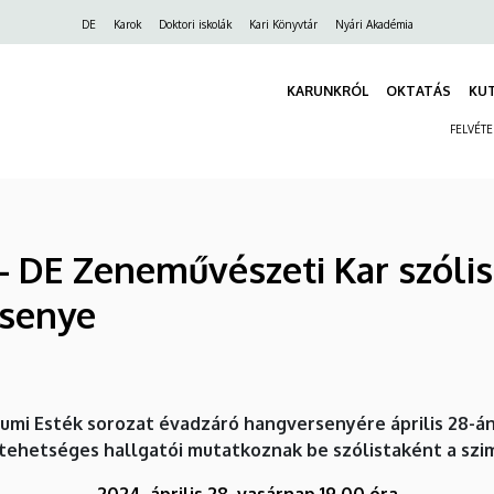
Felső
DE
Karok
Doktori iskolák
Kari Könyvtár
Nyári Akadémia
navigáció
KARUNKRÓL
OKTATÁS
KU
FELVÉT
– DE Zeneművészeti Kar szólis
senye
umi Esték sorozat évadzáró hangversenyére április 28-án,
 tehetséges hallgatói mutatkoznak be szólistaként a szi
2024. április 28. vasárnap 19.00 óra