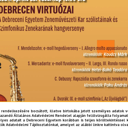
 rendelkezésére bocsátott, illetve birtokába jutott személyes adatok v
azandó Általános Adatvédelmi Rendelet alapján felülvizsgálta folyamata
yes adatait a Debreceni Egyetem korábban is teljes körültekintéssel 
tük Adatvédelmi Tájékoztatónkat, amelyet az alábbi linkre kattintva olv