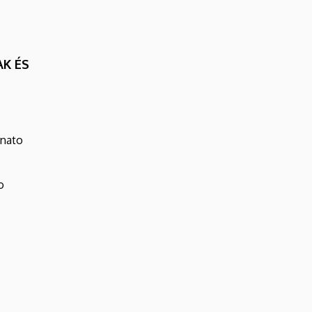
K ÉS
onato
o