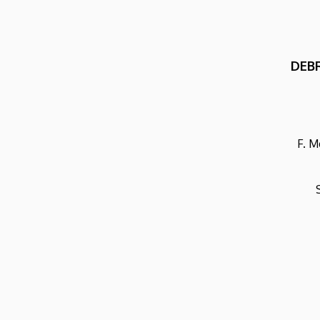
|
Zeneművészeti
DEB
Kar
F. M