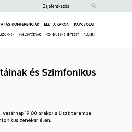
Anonim
Bejelentkezés
Felhasználói
fiók
TATÁS-KONFERENCIÁK
ÉLET A KARON
KAPCSOLAT
Fő
menüje
ELIZŐKNEK
HALLGATÓKNAK
KÖNNYŰZENEI INTÉZET
ALUMNI
navigáció
Másodlagos
navigáció
táinak és Szimfonikus
 vasárnap 19.00 órakor a Liszt terembe.
mfonikus zenekar élén.