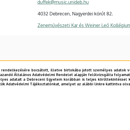
duffek@music.unideb.hu
4032 Debrecen, Nagyerdei körút 82.
Zeneművészeti Kar és Weiner Leó Kollégiu
 rendelkezésére bocsátott, illetve birtokába jutott személyes adatok v
azandó Általános Adatvédelmi Rendelet alapján felülvizsgálta folyamata
yes adatait a Debreceni Egyetem korábban is teljes körültekintéssel 
tük Adatvédelmi Tájékoztatónkat, amelyet az alábbi linkre kattintva olv