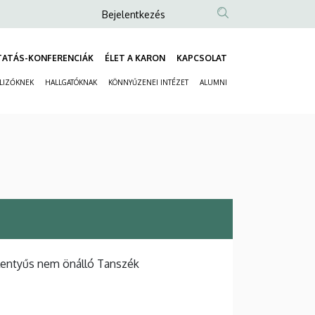
Anonim
Bejelentkezés
Felhasználói
fiók
TATÁS-KONFERENCIÁK
ÉLET A KARON
KAPCSOLAT
Fő
menüje
ELIZŐKNEK
HALLGATÓKNAK
KÖNNYŰZENEI INTÉZET
ALUMNI
navigáció
Másodlagos
navigáció
lentyűs nem önálló Tanszék