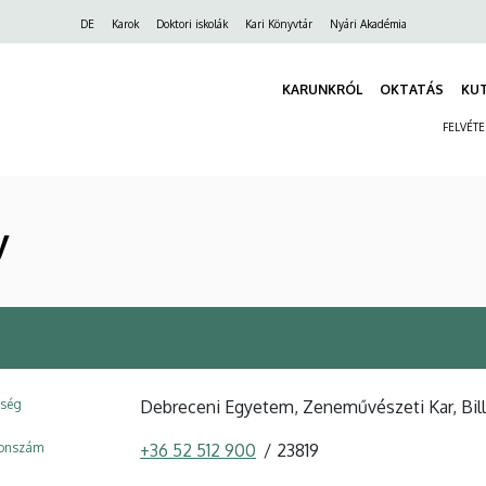
Felső
DE
Karok
Doktori iskolák
Kari Könyvtár
Nyári Akadémia
navigáció
KARUNKRÓL
OKTATÁS
KU
FELVÉT
y
ység
Debreceni Egyetem, Zeneművészeti Kar, Bil
fonszám
+36 52 512 900
23819