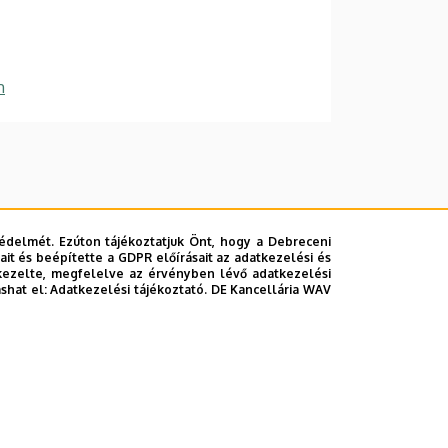
m
édelmét. Ezúton tájékoztatjuk Önt, hogy a Debreceni
it és beépítette a GDPR előírásait az adatkezelési és
kezelte, megfelelve az érvényben lévő adatkezelési
ashat el:
Adatkezelési tájékoztató.
DE Kancellária WAV