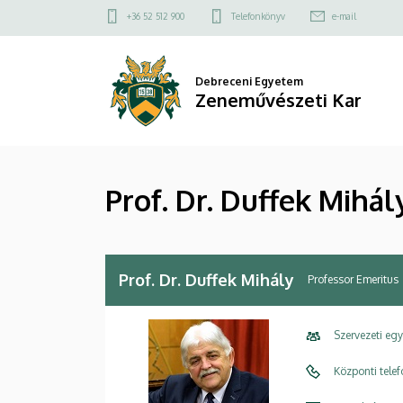
Prof.
Ugrás
Felső
+36 52 512 900
Telefonkönyv
e-mail
a
kapcsolat
Dr.
tartalomra
menü
Duffek
Debreceni Egyetem
Zeneművészeti Kar
Mihály
|
Prof. Dr. Duffek Mihál
Zeneművészeti
Kar
Prof. Dr. Duffek Mihály
Professor Emeritus
Szervezeti eg
Központi tele