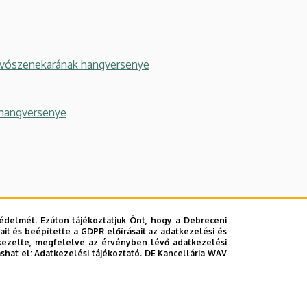
úvószenekarának hangversenye
 hangversenye
édelmét. Ezúton tájékoztatjuk Önt, hogy a Debreceni
na – gordonka kamarazenei hangversenye
it és beépítette a GDPR előírásait az adatkezelési és
kezelte, megfelelve az érvényben lévő adatkezelési
 Fúvószenekarának hangversenye
ashat el:
Adatkezelési tájékoztató.
DE Kancellária WAV