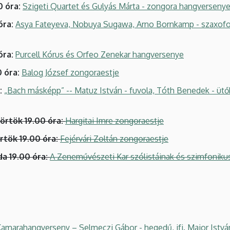
0 óra:
Szigeti Quartet és Gulyás Márta - zongora hangverseny
óra:
Asya Fateyeva, Nobuya Sugawa, Arno Bornkamp - szaxofo
óra:
Purcell Kórus és Orfeo Zenekar hangversenye
0 óra:
Balog József zongoraestje
:
„Bach másképp” -- Matuz István - fuvola, Tóth Benedek - ütő
törtök 19.00 óra:
Hargitai Imre zongoraestje
örtök 19.00 óra:
Fejérvári Zoltán zongoraestje
da 19.00 óra:
A Zeneművészeti Kar szólistáinak és szimfonik
amarahangverseny – Selmeczi Gábor - hegedű, ifj. Major István