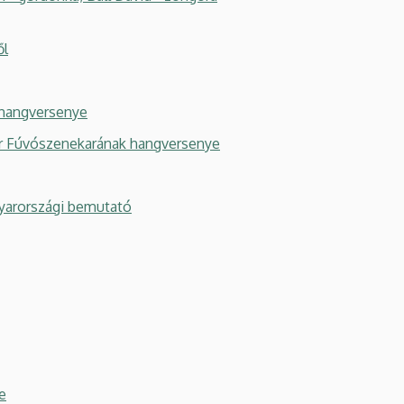
ől
 hangversenye
r Fúvószenekarának hangversenye
agyarországi bemutató
e