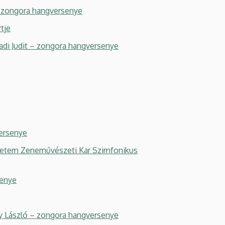
– zongora hangversenye
tje
adi Judit – zongora hangversenye
versenye
gyetem Zeneművészeti Kar Szimfonikus
senye
ly László – zongora hangversenye