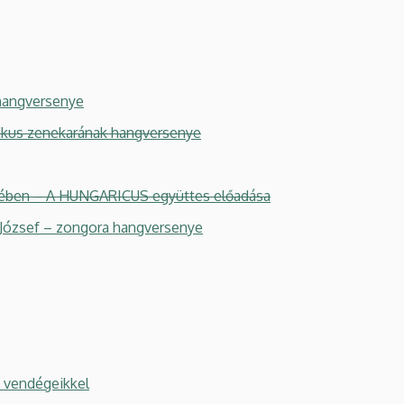
 hangversenye
nikus zenekarának hangversenye
nében –
A HUNGARICUS együttes előadása
 József – zongora hangversenye
 vendégeikkel