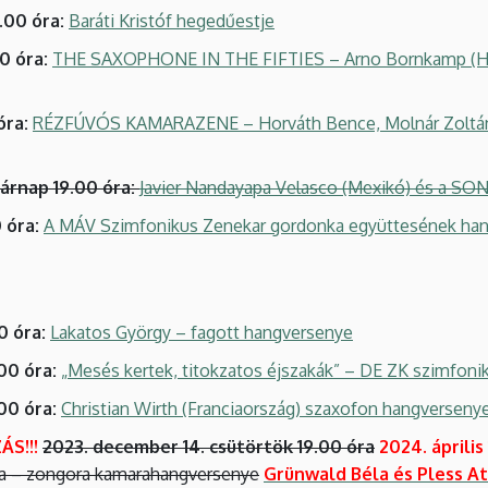
.00 óra:
Baráti Kristóf hegedűestje
0 óra:
THE SAXOPHONE IN THE FIFTIES – Arno Bornkamp (Holla
óra:
RÉZFÚVÓS KAMARAZENE – Horváth Bence, Molnár Zoltán – 
sárnap 19.00 óra:
Javier Nandayapa Velasco (Mexikó) és a SO
 óra:
A MÁV Szimfonikus Zenekar gordonka együttesének ha
0 óra:
Lakatos György – fagott hangversenye
00 óra:
„Mesés kertek, titokzatos éjszakák” – DE ZK szimfon
00 óra:
Christian Wirth (Franciaország) szaxofon hangverseny
S!!!
2023. december 14. csütörtök 19.00 óra
2024. április
la – zongora kamarahangversenye
Grünwald Béla és Pless A