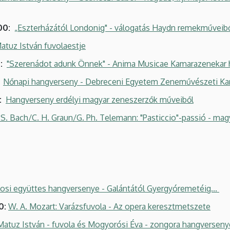
00:
„Eszterházától Londonig" - válogatás Haydn remekműveib
atuz István fuvolaestje
0:
"Szerenádot adunk Önnek" - Anima Musicae Kamarazenekar
:
Nőnapi hangverseny - Debreceni Egyetem Zeneművészeti Ka
:
Hangverseny erdélyi magyar zeneszerzők műveiből
. S. Bach/C. H. Graun/G. Ph. Telemann: "Pasticcio"-passió - m
nosi együttes hangversenye - Galántától Gyergyóremetéig...
0:
W. A. Mozart: Varázsfuvola - Az opera keresztmetszete
Matuz István - fuvola és Mogyorósi Éva - zongora hangverseny