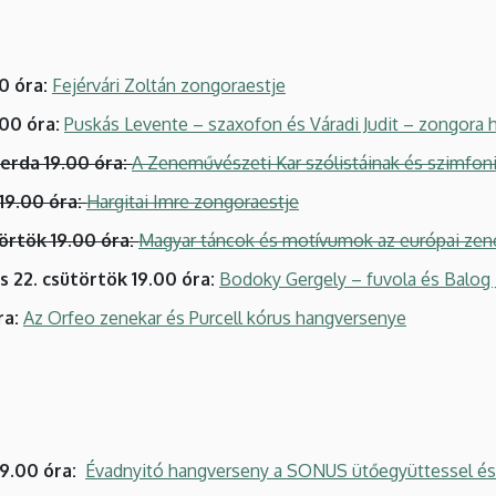
0 óra:
Fejérvári Zoltán zongoraestje
.00 óra:
Puskás Levente – szaxofon és Váradi Judit – zongora
erda 19.00 óra:
A Zeneművészeti Kar szólistáinak és szimfo
 19.00 óra:
Hargitai Imre zongoraestje
törtök 19.00 óra:
Magyar táncok és motívumok az európai ze
is 22. csütörtök 19.00 óra:
Bodoky Gergely – fuvola és Balog
ra:
Az Orfeo zenekar és Purcell kórus hangversenye
19.00 óra:
Évadnyitó hangverseny a SONUS ütőegyüttessel és