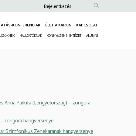
Anonim
Bejelentkezés
Felhasználói
fiók
TATÁS-KONFERENCIÁK
ÉLET A KARON
KAPCSOLAT
Fő
menüje
ELIZŐKNEK
HALLGATÓKNAK
KÖNNYŰZENEI INTÉZET
ALUMNI
navigáció
Másodlagos
navigáció
s Anna Parkita (Lengyelország) – zongora
 – zongora hangversenye
r Szimfonikus Zenekarának hangversenye