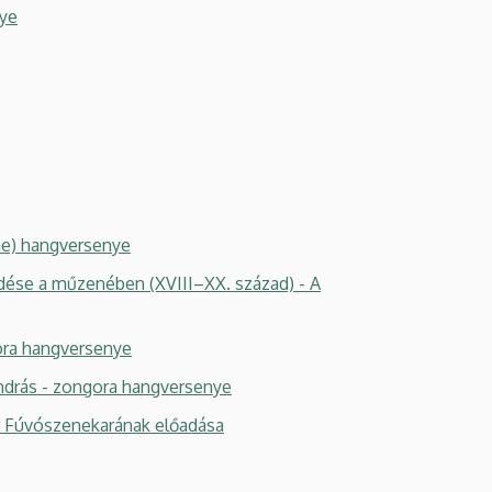
ye
ene) hangversenye
ése a műzenében (XVIII–XX. század) - A
ora hangversenye
ndrás - zongora hangversenye
 Fúvószenekarának előadása