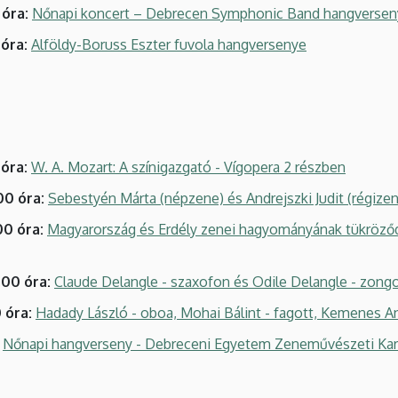
 óra:
Nőnapi koncert – Debrecen Symphonic Band hangversen
 óra:
Alföldy-Boruss Eszter fuvola hangversenye
 óra:
W. A. Mozart: A színigazgató - Vígopera 2 részben
00 óra:
Sebestyén Márta (népzene) és Andrejszki Judit (régiz
00 óra:
Magyarország és Erdély zenei hagyományának tükröződ
.00 óra:
Claude Delangle - szaxofon és Odile Delangle - zong
0 óra:
Hadady László - oboa, Mohai Bálint - fagott, Kemenes A
:
Nőnapi hangverseny - Debreceni Egyetem Zeneművészeti Kar