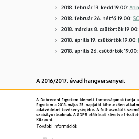
2018. február 13. kedd 19.00:
Ani
2018. február 26. hétfő 19.00:
SO
2018. március 8. csütörtök 19.00
2018. április 19. csütörtök 19.00
:
2018. április 26. csütörtök 19.00
:
A 2016/2017. évad hangversenyei:
2017. március 30. csütörtök 19.0
A Debreceni Egyetem kiemelt fontosságúnak tartja a
2017. március 21. kedd 19.00
:
Zs. 
Egyetem a 2018. május 25. napjától kötelezően alkalm
adatvédelmi tevékenységébe. A felhasználók személ
2017. március 8. szerda 19.00:
Nő
szabályozásoknak. A GDPR előírásait követve frissítet
Központ
2017. február 16. csütörtök 19.00
További információk
2016. november 22. kedd 19.00: