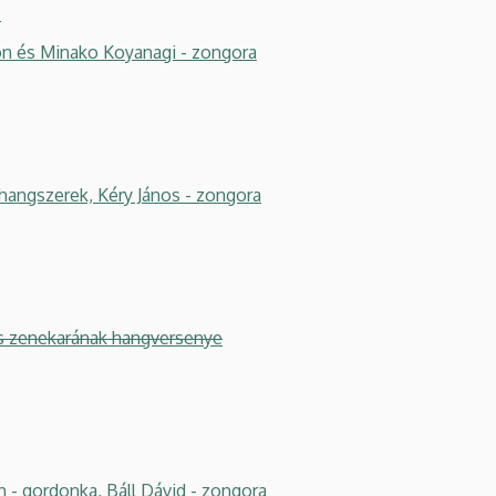
e
n és Minako Koyanagi - zongora
hangszerek, Kéry János - zongora
us zenekarának hangversenye
 - gordonka, Báll Dávid - zongora