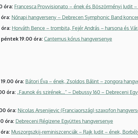
0 óra:
Francesca Provvisionato – ének és Böszörményi Judit 
 óra:
Nőnapi hangverseny – Debrecen Symphonic Band koncer
 óra:
Horváth Bence – trombita, Fejér András – harsona és Vár
. péntek 19.00 óra:
Cantemus kórus hangversenye
 19.00 óra:
Bátori Éva – ének, Zsoldos Bálint – zongora hang
00 óra:
„Faunok és szirének...” – Debussy 160 – Debreceni E
00 óra:
Nicolas Arsenijevic (Franciaország) szaxofon hangver
00 óra:
Debreceni Régizene Együttes hangversenye
 óra:
Muszorgszkij-reminiszcenciák – Rajk Judit – ének, Borbé