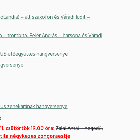
ndia) – alt szaxofon és Váradi Judit –
trombita, Fejér András – harsona és Váradi
NUS ütőegyüttes hangversenye
ngversenye
ikus zenekarának hangversenye
e
 11. csütörtök 19.00 óra:
Zalai Antal – hegedű,
ttila négykezes zongoraestje