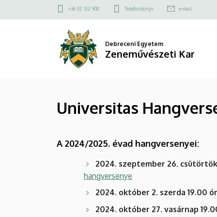
Universitas
Ugrás
Felső
+36 52 512 900
Telefonkönyv
e-mail
a
kapcsolat
Hangversenysorozat
tartalomra
menü
-
Debreceni Egyetem
Zeneművészeti Kar
Archívum
|
Universitas Hangvers
Zeneművészeti
Kar
A 2024/2025. évad hangversenyei:
2024. szeptember 26. csütörtök 
hangversenye
2024. október 2. szerda 19.00 ór
2024. október 27. vasárnap 19.0