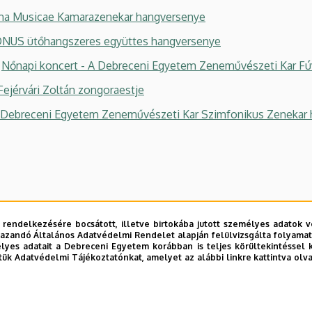
ma Musicae Kamarazenekar hangversenye
NUS ütőhangszeres együttes hangversenye
:
Nőnapi koncert - A Debreceni Egyetem Zeneművészeti Kar F
Fejérvári Zoltán zongoraestje
Debreceni Egyetem Zeneművészeti Kar Szimfonikus Zenekar
0:
Ránki Dezső és Klukon Edit zongoraestje
 rendelkezésére bocsátott, illetve birtokába jutott személyes adatok v
Szabó Mária – hegedű, Nagy Sándor – mélyhegedű, Scholz An
azandó Általános Adatvédelmi Rendelet alapján felülvizsgálta folyamata
yes adatait a Debreceni Egyetem korábban is teljes körültekintéssel 
napi hangverseny – A Debreceni Egyetem Zeneművészeti Kar
tük Adatvédelmi Tájékoztatónkat, amelyet az alábbi linkre kattintva olv
:
A DE Zeneművészeti Kar művészeinek hangversenye
SONUS Ütőhangszeres együttes műsora