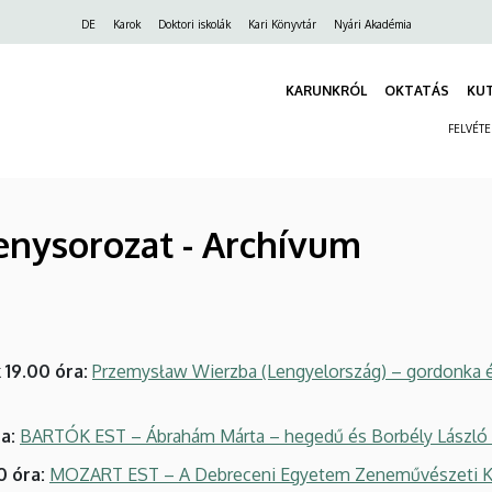
Felső
DE
Karok
Doktori iskolák
Kari Könyvtár
Nyári Akadémia
navigáció
KARUNKRÓL
OKTATÁS
KU
FELVÉT
enysorozat - Archívum
19.00 óra:
Przemysław Wierzba (Lengyelország) – gordonka é
a:
BARTÓK EST – Ábrahám Márta – hegedű és Borbély László
0 óra:
MOZART EST – A Debreceni Egyetem Zeneművészeti Ka