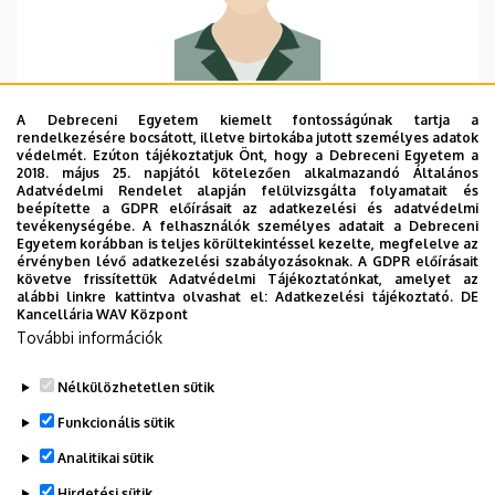
Szervezeti egység
Debreceni Egyetem,
A Debreceni Egyetem kiemelt fontosságúnak tartja a
Zeneművészeti Kar
rendelkezésére bocsátott, illetve birtokába jutott személyes adatok
védelmét. Ezúton tájékoztatjuk Önt, hogy a Debreceni Egyetem a
Központi telefonszám
+36 52 512 900
23819
2018. május 25. napjától kötelezően alkalmazandó Általános
Adatvédelmi Rendelet alapján felülvizsgálta folyamatait és
beépítette a GDPR előírásait az adatkezelési és adatvédelmi
E-mail cím
none@email.com
tevékenységébe. A felhasználók személyes adatait a Debreceni
Egyetem korábban is teljes körültekintéssel kezelte, megfelelve az
Cím
4032 Debrecen, Nagyerdei
érvényben lévő adatkezelési szabályozásoknak. A GDPR előírásait
követve frissítettük Adatvédelmi Tájékoztatónkat, amelyet az
körút 82.
alábbi linkre kattintva olvashat el:
Adatkezelési tájékoztató.
DE
Kancellária WAV Központ
Épület
Zeneművészeti Kar és Weiner
További információk
Leó Kollégium
Nélkülözhetetlen sütik
Funkcionális sütik
Analitikai sütik
Hirdetési sütik