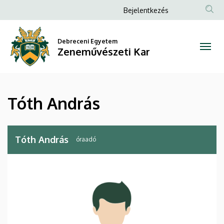
Tóth
Ugrás
Anonim
Bejelentkezés
a
Felhasználói
András
tartalomra
fiók
Debreceni Egyetem
|
Zeneművészeti Kar
menüje
Zeneművészeti
Kar
Tóth András
Tóth András
óraadó