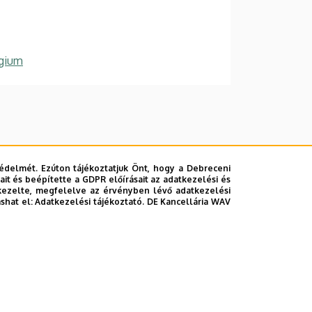
égium
édelmét. Ezúton tájékoztatjuk Önt, hogy a Debreceni
it és beépítette a GDPR előírásait az adatkezelési és
kezelte, megfelelve az érvényben lévő adatkezelési
ashat el:
Adatkezelési tájékoztató.
DE Kancellária WAV