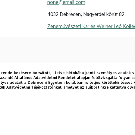
none@email.com
4032 Debrecen, Nagyerdei körút 82.
Zeneművészeti Kar és Weiner Leó Koll
 rendelkezésére bocsátott, illetve birtokába jutott személyes adatok v
azandó Általános Adatvédelmi Rendelet alapján felülvizsgálta folyamata
yes adatait a Debreceni Egyetem korábban is teljes körültekintéssel 
tük Adatvédelmi Tájékoztatónkat, amelyet az alábbi linkre kattintva olv