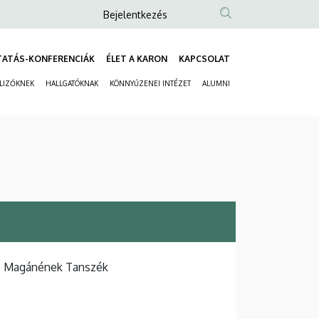
Anonim
Bejelentkezés
Felhasználói
fiók
TATÁS-KONFERENCIÁK
ÉLET A KARON
KAPCSOLAT
Fő
menüje
ELIZŐKNEK
HALLGATÓKNAK
KÖNNYŰZENEI INTÉZET
ALUMNI
navigáció
Másodlagos
navigáció
, Magánének Tanszék