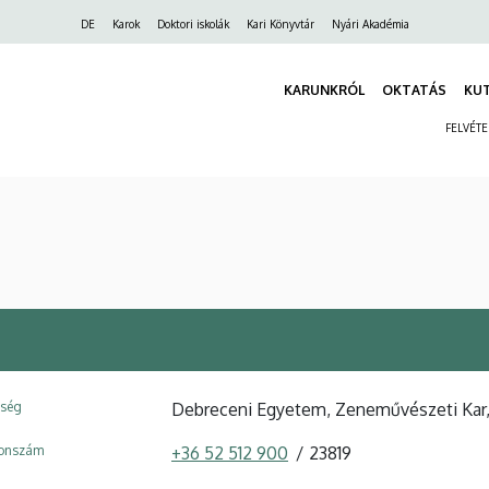
Felső
DE
Karok
Doktori iskolák
Kari Könyvtár
Nyári Akadémia
navigáció
KARUNKRÓL
OKTATÁS
KU
FELVÉT
ység
Debreceni Egyetem, Zeneművészeti Kar
fonszám
+36 52 512 900
23819