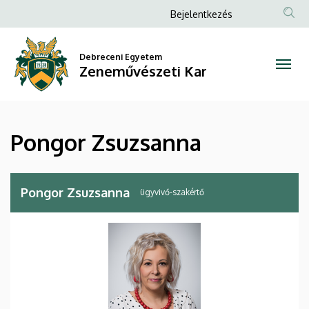
Pongor
Ugrás
Anonim
Bejelentkezés
a
Felhasználói
Zsuzsanna
tartalomra
fiók
Debreceni Egyetem
|
Zeneművészeti Kar
menüje
Zeneművészeti
Kar
Pongor Zsuzsanna
Pongor Zsuzsanna
ügyvivő-szakértő