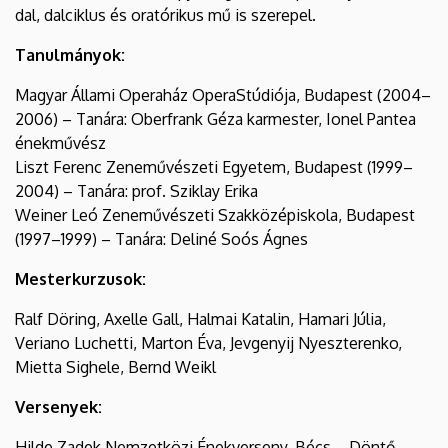
dal, dalciklus és oratórikus mű is szerepel.
Tanulmányok:
Magyar Állami Operaház OperaStúdiója, Budapest (2004–
2006) – Tanára: Oberfrank Géza karmester, Ionel Pantea
énekművész
Liszt Ferenc Zeneművészeti Egyetem, Budapest (1999–
2004) – Tanára: prof. Sziklay Erika
Weiner Leó Zeneművészeti Szakközépiskola, Budapest
(1997–1999) – Tanára: Deliné Soós Ágnes
Mesterkurzusok:
Ralf Döring, Axelle Gall, Halmai Katalin, Hamari Júlia,
Veriano Luchetti, Marton Éva, Jevgenyij Nyeszterenko,
Mietta Sighele, Bernd Weikl
Versenyek:
Hilde Zadek Nemzetközi Énekverseny, Bécs – Döntő