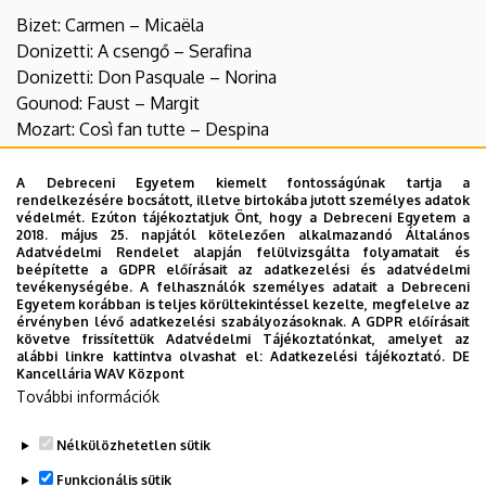
Bizet: Carmen – Micaëla
Donizetti: A csengő – Serafina
Donizetti: Don Pasquale – Norina
Gounod: Faust – Margit
Mozart: Così fan tutte – Despina
Mozart: Don Giovanni – Zerlina
Mozart: Figaro házassága – Susanna
A Debreceni Egyetem kiemelt fontosságúnak tartja a
rendelkezésére bocsátott, illetve birtokába jutott személyes adatok
Mozart: Idomeneo – Ilia
védelmét. Ezúton tájékoztatjuk Önt, hogy a Debreceni Egyetem a
Mozart: A varázsfuvola – Pamina
2018. május 25. napjától kötelezően alkalmazandó Általános
Adatvédelmi Rendelet alapján felülvizsgálta folyamatait és
Menotti: A telefon – Lucy
beépítette a GDPR előírásait az adatkezelési és adatvédelmi
Pergolesi: Az úrhatnám szolgáló – Serpina
tevékenységébe. A felhasználók személyes adatait a Debreceni
Egyetem korábban is teljes körültekintéssel kezelte, megfelelve az
Rossini: Bruschino úr – Sofia
érvényben lévő adatkezelési szabályozásoknak. A GDPR előírásait
Rossini: A sevillai borbély – Rosina
követve frissítettük Adatvédelmi Tájékoztatónkat, amelyet az
alábbi linkre kattintva olvashat el:
Adatkezelési tájékoztató.
DE
Puccini: Bohémélet – Mimì
Kancellária WAV Központ
Verdi: Az álarcosbál – Oscar
További információk
Verdi: Falstaff – Nannetta
Nélkülözhetetlen sütik
Legutóbbi frissítés:
2025. 03. 29. 19:16
Funkcionális sütik