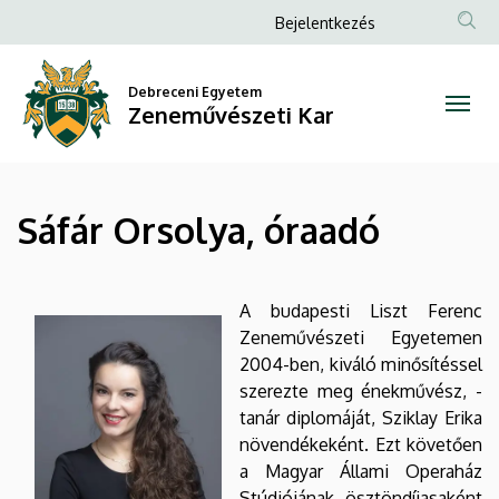
Sáfár
Ugrás
Anonim
Bejelentkezés
a
Felhasználói
Orsolya,
tartalomra
fiók
Debreceni Egyetem
óraadó
Zeneművészeti Kar
menüje
|
Zeneművészeti
Sáfár Orsolya, óraadó
Kar
A budapesti Liszt Ferenc
Zeneművészeti Egyetemen
2004-ben, kiváló minősítéssel
szerezte meg énekművész, -
tanár diplomáját, Sziklay Erika
növendékeként. Ezt követően
a Magyar Állami Operaház
Stúdiójának ösztöndíjasaként