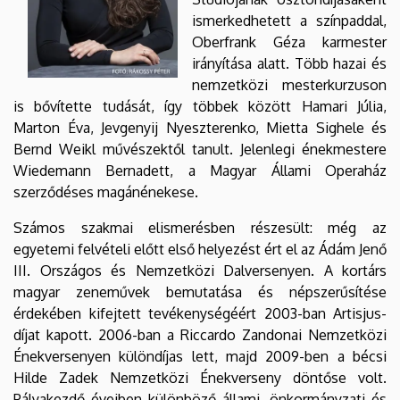
ismerkedhetett a színpaddal,
Oberfrank Géza karmester
irányítása alatt. Több hazai és
nemzetközi mesterkurzuson
is bővítette tudását, így többek között Hamari Júlia,
Marton Éva, Jevgenyij Nyeszterenko, Mietta Sighele és
Bernd Weikl művészektől tanult. Jelenlegi énekmestere
Wiedemann Bernadett, a Magyar Állami Operaház
szerződéses magánénekese.
Számos szakmai elismerésben részesült: még az
egyetemi felvételi előtt első helyezést ért el az Ádám Jenő
III. Országos és Nemzetközi Dalversenyen. A kortárs
magyar zeneművek bemutatása és népszerűsítése
érdekében kifejtett tevékenységéért 2003-ban Artisjus-
díjat kapott. 2006-ban a Riccardo Zandonai Nemzetközi
Énekversenyen különdíjas lett, majd 2009-ben a bécsi
Hilde Zadek Nemzetközi Énekverseny döntőse volt.
Pályakezdő éveiben különböző állami, önkormányzati és