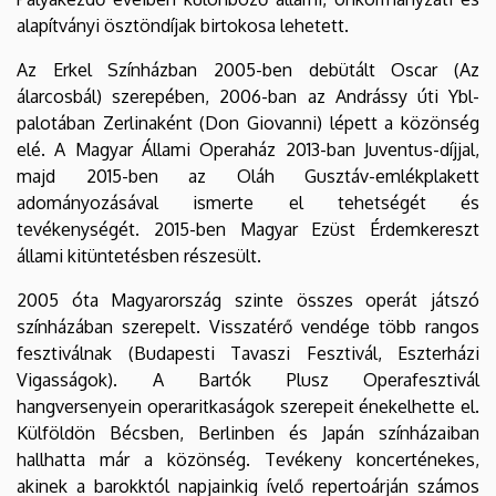
alapítványi ösztöndíjak birtokosa lehetett.
Az Erkel Színházban 2005-ben debütált Oscar (Az
álarcosbál) szerepében, 2006-ban az Andrássy úti Ybl-
palotában Zerlinaként (Don Giovanni) lépett a közönség
elé. A Magyar Állami Operaház 2013-ban Juventus-díjjal,
majd 2015-ben az Oláh Gusztáv-emlékplakett
adományozásával ismerte el tehetségét és
tevékenységét. 2015-ben Magyar Ezüst Érdemkereszt
állami kitüntetésben részesült.
2005 óta Magyarország szinte összes operát játszó
színházában szerepelt. Visszatérő vendége több rangos
fesztiválnak (Budapesti Tavaszi Fesztivál, Eszterházi
Vigasságok). A Bartók Plusz Operafesztivál
hangversenyein operaritkaságok szerepeit énekelhette el.
Külföldön Bécsben, Berlinben és Japán színházaiban
hallhatta már a közönség. Tevékeny koncerténekes,
akinek a barokktól napjainkig ívelő repertoárján számos