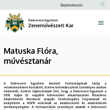
Matuska
Ugrás
Anonim
Bejelentkezés
a
Felhasználói
Flóra,
tartalomra
fiók
Debreceni Egyetem
művésztanár
Zeneművészeti Kar
menüje
|
Zeneművészeti
Matuska Flóra,
Kar
művésztanár
Legutóbbi frissítés:
2023. 02. 14. 16:47
A Debreceni Egyetem kiemelt fontosságúnak tartja a
rendelkezésére bocsátott, illetve birtokába jutott személyes adatok
védelmét. Ezúton tájékoztatjuk Önt, hogy a Debreceni Egyetem a
2018. május 25. napjától kötelezően alkalmazandó Általános
Adatvédelmi Rendelet alapján felülvizsgálta folyamatait és
beépítette a GDPR előírásait az adatkezelési és adatvédelmi
tevékenységébe. A felhasználók személyes adatait a Debreceni