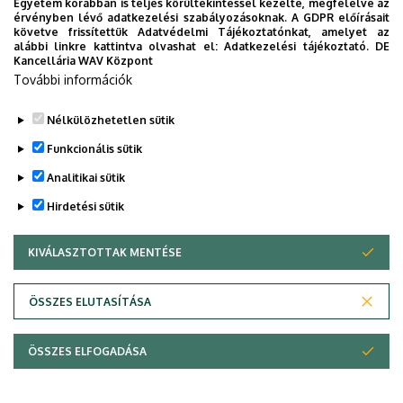
Egyetem korábban is teljes körültekintéssel kezelte, megfelelve az
érvényben lévő adatkezelési szabályozásoknak. A GDPR előírásait
követve frissítettük Adatvédelmi Tájékoztatónkat, amelyet az
alábbi linkre kattintva olvashat el:
Adatkezelési tájékoztató.
DE
Kancellária WAV Központ
További információk
Nélkülözhetetlen sütik
Funkcionális sütik
Analitikai sütik
Hirdetési sütik
KIVÁLASZTOTTAK MENTÉSE
WITHDRAW CONSENT
Adatvédelem
Adatvédelem
ÖSSZES ELUTASÍTÁSA
Technikai információk
ÖSSZES ELFOGADÁSA
Copyright © 2026 Unideb