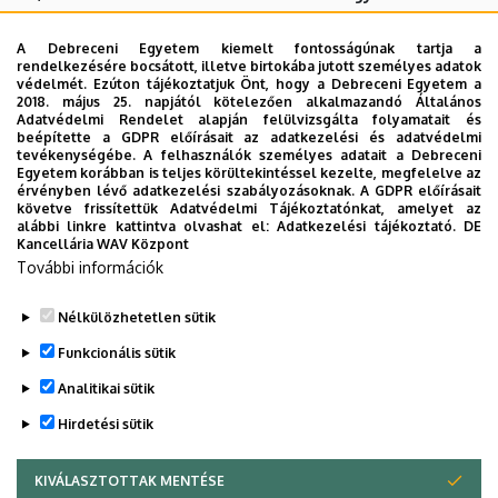
Zeneművészeti Kar Liszt termébe.
A Debreceni Egyetem kiemelt fontosságúnak tartja a
Az előadás során megszólaló billentyűs hangszerek:
rendelkezésére bocsátott, illetve birtokába jutott személyes adatok
védelmét. Ezúton tájékoztatjuk Önt, hogy a Debreceni Egyetem a
2018. május 25. napjától kötelezően alkalmazandó Általános
Klavichord (kópia hangszer)
Adatvédelmi Rendelet alapján felülvizsgálta folyamatait és
Csembaló (kópia hangszer)
beépítette a GDPR előírásait az adatkezelési és adatvédelmi
tevékenységébe. A felhasználók személyes adatait a Debreceni
Erard zongora (1854)
Egyetem korábban is teljes körültekintéssel kezelte, megfelelve az
Steinway zongora (2015)
érvényben lévő adatkezelési szabályozásoknak. A GDPR előírásait
követve frissítettük Adatvédelmi Tájékoztatónkat, amelyet az
alábbi linkre kattintva olvashat el:
Adatkezelési tájékoztató.
DE
Kancellária WAV Központ
További információk
Jegyár: 3.000 Ft, diák- és nyugdíjas belépő: 2.000 Ft
Jegyek a koncert napján 18.30-tól a helyszínen válthatók.
Nélkülözhetetlen sütik
Legutóbbi frissítés:
2025. 10. 01. 10:54
Funkcionális sütik
Analitikai sütik
Hirdetési sütik
KIVÁLASZTOTTAK MENTÉSE
WITHDRAW CONSENT