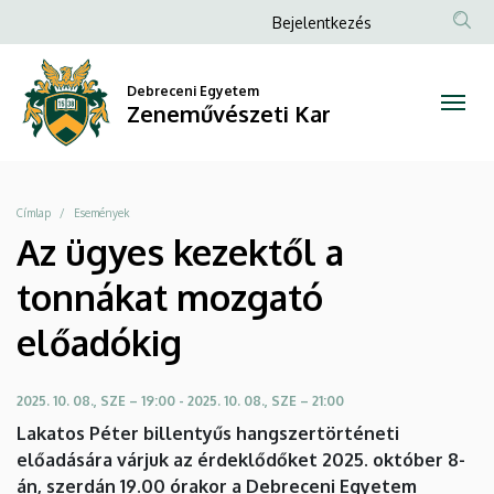
Az
Ugrás
Anonim
Bejelentkezés
a
Felhasználói
ügyes
tartalomra
fiók
Debreceni Egyetem
kezektől
Zeneművészeti Kar
menüje
a
tonnákat
Morzsa
Címlap
Események
mozgató
Az ügyes kezektől a
előadókig
tonnákat mozgató
|
előadókig
Zeneművészeti
2025. 10. 08., SZE – 19:00
-
2025. 10. 08., SZE – 21:00
Kar
Lakatos Péter billentyűs hangszertörténeti
előadására várjuk az érdeklődőket 2025. október 8-
án, szerdán 19.00 órakor a Debreceni Egyetem