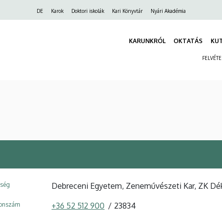
Felső
DE
Karok
Doktori iskolák
Kari Könyvtár
Nyári Akadémia
navigáció
KARUNKRÓL
OKTATÁS
KU
FELVÉT
ység
Debreceni Egyetem, Zeneművészeti Kar, ZK Dék
fonszám
+36 52 512 900
23834