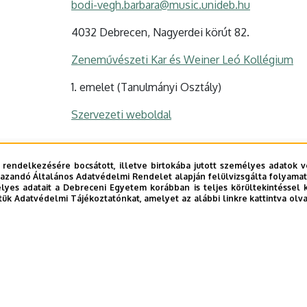
bodi-vegh.barbara@music.unideb.hu
4032 Debrecen, Nagyerdei körút 82.
Zeneművészeti Kar és Weiner Leó Kollégium
1. emelet (Tanulmányi Osztály)
Szervezeti weboldal
 rendelkezésére bocsátott, illetve birtokába jutott személyes adatok v
azandó Általános Adatvédelmi Rendelet alapján felülvizsgálta folyamata
yes adatait a Debreceni Egyetem korábban is teljes körültekintéssel 
tük Adatvédelmi Tájékoztatónkat, amelyet az alábbi linkre kattintva olv