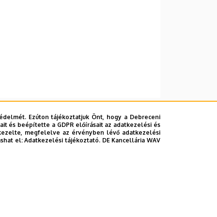
édelmét. Ezúton tájékoztatjuk Önt, hogy a Debreceni
it és beépítette a GDPR előírásait az adatkezelési és
kezelte, megfelelve az érvényben lévő adatkezelési
ashat el:
Adatkezelési tájékoztató.
DE Kancellária WAV