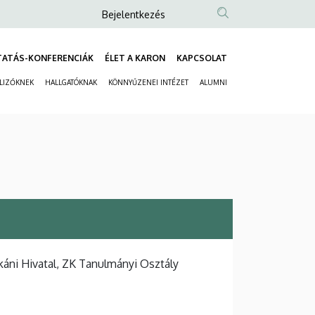
Anonim
Bejelentkezés
Felhasználói
fiók
TATÁS-KONFERENCIÁK
ÉLET A KARON
KAPCSOLAT
Fő
menüje
ELIZŐKNEK
HALLGATÓKNAK
KÖNNYŰZENEI INTÉZET
ALUMNI
navigáció
Másodlagos
navigáció
áni Hivatal, ZK Tanulmányi Osztály