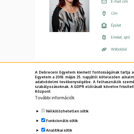
E-mail cím
Cím
Épület
Emelet, ajtó
Weboldal
A Debreceni Egyetem kiemelt fontosságúnak tartja a
Egyetem a 2018. május 25. napjától kötelezően alkalm
adatvédelmi tevékenységébe. A felhasználók személ
szabályozásoknak. A GDPR előírásait követve frissítet
Központ
További információk
Nélkülözhetetlen sütik
Funkcionális sütik
Analitikai sütik