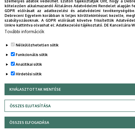
személyes adatok védelmét. Ezúton tájékoztatjuk Önt, hogy a Debrec
kötelezően alkalmazandó Általános Adatvédelmi Rendelet alapján fel
GDPR előírásait az adatkezelési és adatvédelmi tevékenységébe
Debreceni Egyetem korábban is teljes körültekintéssel kezelte, meg
szabályozásoknak. A GDPR előírásait követve frissítettük Adatvéde
linkre kattintva olvashat el:
Adatkezelési tájékoztató.
DE Kancellária 
További információk
Nélkülözhetetlen sütik
Funkcionális sütik
Analitikai sütik
Hirdetési sütik
KIVÁLASZTOTTAK MENTÉSE
WITHDRAW CONSENT
ÖSSZES ELUTASÍTÁSA
ÖSSZES ELFOGADÁSA