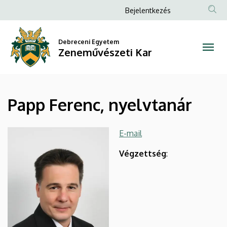
Papp
Ugrás
Anonim
Bejelentkezés
a
Felhasználói
Ferenc,
tartalomra
fiók
Debreceni Egyetem
nyelvtanár
Zeneművészeti Kar
menüje
|
Zeneművészeti
Papp Ferenc, nyelvtanár
Kar
E-mail
Végzettség
: