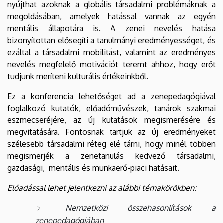
nyújthat azoknak a globális társadalmi problémáknak a
megoldásában, amelyek hatással vannak az egyén
mentális állapotára is. A zenei nevelés hatása
bizonyítottan elősegíti a tanulmányi eredményességet, és
ezáltal a társadalmi mobilitást, valamint az eredményes
nevelés megfelelő motivációt teremt ahhoz, hogy erőt
tudjunk meríteni kulturális értékeinkből.
Ez a konferencia lehetőséget ad a zenepedagógiával
foglalkozó kutatók, előadóművészek, tanárok szakmai
eszmecseréjére, az új kutatások megismerésére és
megvitatására. Fontosnak tartjuk az új eredményeket
szélesebb társadalmi réteg elé tárni, hogy minél többen
megismerjék a zenetanulás kedvező társadalmi,
gazdasági, mentális és munkaerő-piaci hatásait.
Előadással lehet jelentkezni az alábbi témakörökben:
Nemzetközi összehasonlítások a
zenepedagógiában