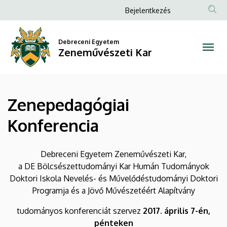
Zenepedagógiai
Ugrás
Anonim
Bejelentkezés
a
Felhasználói
Konferencia
tartalomra
fiók
Debreceni Egyetem
|
Zeneművészeti Kar
menüje
Zeneművészeti
Kar
Zenepedagógiai
Konferencia
Debreceni Egyetem Zeneművészeti Kar,
a DE Bölcsészettudományi Kar Humán Tudományok
Doktori Iskola Nevelés- és Művelődéstudományi Doktori
Programja és a Jövő Művészetéért Alapítvány
tudományos konferenciát szervez
2017. április 7-én,
pénteken