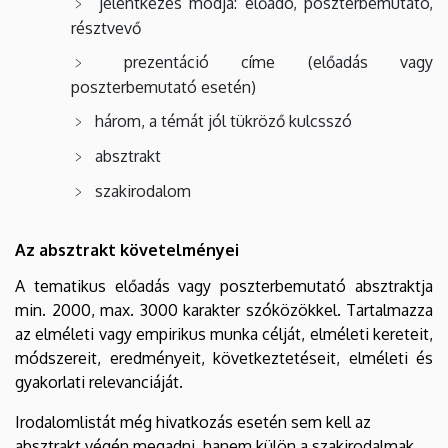
jelentkezés módja: előadó, poszterbemutató,
résztvevő
prezentáció címe (előadás vagy
poszterbemutató esetén)
három, a témát jól tükröző kulcsszó
absztrakt
szakirodalom
Az absztrakt követelményei
A tematikus előadás vagy poszterbemutató absztraktja
min. 2000, max. 3000 karakter szóközökkel. Tartalmazza
az elméleti vagy empirikus munka célját, elméleti kereteit,
módszereit, eredményeit, következtetéseit, elméleti és
gyakorlati relevanciáját.
Irodalomlistát még hivatkozás esetén sem kell az
absztrakt végén megadni, hanem külön a szakirodalmak