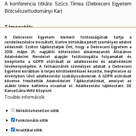
A konferencia titkára: Szűcs Tímea (Debreceni Egyetem
Bölcsészettudományi Kar)
Támogatók:
A Debreceni Egyetem kiemelt fontosságúnak tartja a
HERA – Magyar Nevelés- és Oktatáskutatók Egyesülete
rendelkezésére bocsátott, illetve birtokába jutott személyes adatok
CHERD – Debreceni Egyetem Felsőoktatási Kutató és
védelmét. Ezúton tájékoztatjuk Önt, hogy a Debreceni Egyetem a
2018. május 25. napjától kötelezően alkalmazandó Általános
Fejlesztő Központ
Adatvédelmi Rendelet alapján felülvizsgálta folyamatait és
Doktoranduszok Kiss Árpád Közhasznú Egyesülete
beépítette a GDPR előírásait az adatkezelési és adatvédelmi
tevékenységébe. A felhasználók személyes adatait a Debreceni
A Jövő Művészetéért Alapítvány
Egyetem korábban is teljes körültekintéssel kezelte, megfelelve az
Debreceni Egyetem Zeneművészeti Kar
érvényben lévő adatkezelési szabályozásoknak. A GDPR előírásait
követve frissítettük Adatvédelmi Tájékoztatónkat, amelyet az
alábbi linkre kattintva olvashat el:
Adatkezelési tájékoztató.
DE
Kancellária WAV Központ
További információk
Szűcs
Váradi
Tímea
Judit
Nélkülözhetetlen sütik
Legutóbbi frissítés:
2022. 07. 27. 15:43
Funkcionális sütik
Analitikai sütik