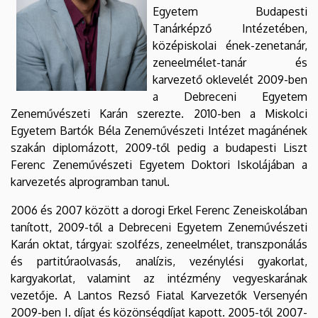
Egyetem Budapesti
Tanárképző Intézetében,
középiskolai ének-zenetanár,
zeneelmélet-tanár és
karvezető oklevelét 2009-ben
a Debreceni Egyetem
Zeneművészeti Karán szerezte. 2010-ben a Miskolci
Egyetem Bartók Béla Zeneművészeti Intézet magánének
szakán diplomázott, 2009-től pedig a budapesti Liszt
Ferenc Zeneművészeti Egyetem Doktori Iskolájában a
karvezetés alprogramban tanul.
2006 és 2007 között a dorogi Erkel Ferenc Zeneiskolában
tanított, 2009-től a Debreceni Egyetem Zeneművészeti
Karán oktat, tárgyai: szolfézs, zeneelmélet, transzponálás
és partitúraolvasás, analízis, vezénylési gyakorlat,
kargyakorlat, valamint az intézmény vegyeskarának
vezetője. A Lantos Rezső Fiatal Karvezetők Versenyén
2009-ben I. díjat és közönségdíjat kapott. 2005-től 2007-