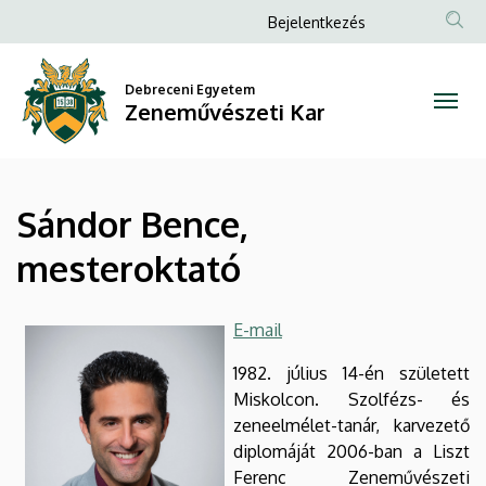
Sándor
Ugrás
Anonim
Bejelentkezés
a
Felhasználói
Bence,
tartalomra
fiók
Debreceni Egyetem
mesteroktató
Zeneművészeti Kar
menüje
|
Zeneművészeti
Sándor Bence,
Kar
mesteroktató
E-mail
1982. július 14-én született
Miskolcon. Szolfézs- és
zeneelmélet-tanár, karvezető
diplomáját 2006-ban a Liszt
Ferenc Zeneművészeti