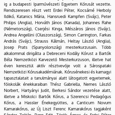
ig a budapesti Iparművészeti Egyetem Kórusát vezette.
Rendszeresen részt vett Erdei Péter, Kocsárné Herboly
Ildikó, Katanics Mária, Hansruedi Kampfen (Svájc), Peter
Philips (Anglia), Horváth János (Kanada), Johannes Rahe
(Németország), Cserjési Kinga, Mészáros János (Svájc),
Andrea Angellini (Olaszország), Simon Carrington, Farkas
András (Svájc), Strauss Kálmán, Heltay László (Anglia),
Josep Prats (Spanyolország) mesterkurzusain. Több
alkalommal dirigálta a Debreceni Kodály Kórust a Bartók
Béla Nemzetközi Karvezető Mesterkurzuson, illetve hat
éven keresztül aktív résztvevője volt a Sárospataki
Nemzetközi Kórusakadémiának. Kórusénekesi és karnagyi
tapasztalatait a tanulmányai alatt látogatott egyetemek,
főiskolák énekkaraiban Thész Gabriella, Nemes László
Norbert, Hartyányi Judit, Berkesi Sándor vezetése alatt,
illetve a Miskolci Bartók Kórus, a Szerencsi Pedagógus
Kórus, a Hassler Énekegyüttes, a Canticum Novum
Kamarakórus, az Új Liszt Ferenc Kamarakórus tagjaként
Sándor Zoltán, Papp Edit, Török Ágnes és Erdei Péter