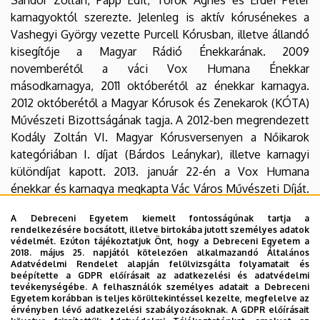
karnagyoktól szerezte. Jelenleg is aktív kórusénekes a
Vashegyi György vezette Purcell Kórusban, illetve állandó
kisegítője a Magyar Rádió Énekkarának. 2009
novemberétől a váci Vox Humana Énekkar
másodkarnagya, 2011 októberétől az énekkar karnagya.
2012 októberétől a Magyar Kórusok és Zenekarok (KÓTA)
Művészeti Bizottságának tagja. A 2012-ben megrendezett
Kodály Zoltán VI. Magyar Kórusversenyen a Nőikarok
kategóriában I. díjat (Bárdos Leánykar), illetve karnagyi
különdíjat kapott. 2013. január 22-én a Vox Humana
énekkar és karnagya megkapta Vác Város Művészeti Díját.
Az együttes 2014-ben a III. Budapesti Vándor-Révész
A Debreceni Egyetem kiemelt fontosságúnak tartja a
Fesztivál és I. Nemzetközi Kórusversenyen I. díjat, 2015-
rendelkezésére bocsátott, illetve birtokába jutott személyes adatok
ben a Kodály Zoltán VII. Magyar Kórusversenyen Arany
védelmét. Ezúton tájékoztatjuk Önt, hogy a Debreceni Egyetem a
2018. május 25. napjától kötelezően alkalmazandó Általános
diplomát nyert, vezetőjük karnagyi különdíjat kapott.
Adatvédelmi Rendelet alapján felülvizsgálta folyamatait és
beépítette a GDPR előírásait az adatkezelési és adatvédelmi
2012 - 2016 között a Pécs Cantat 2015 Regionális
tevékenységébe. A felhasználók személyes adatait a Debreceni
Egyetem korábban is teljes körültekintéssel kezelte, megfelelve az
Művészeti Bizottságának tagja. 2014-ben a Vác Civitas
érvényben lévő adatkezelési szabályozásoknak. A GDPR előírásait
Szimfonikus Zenekar alapító karmestere és művészeti