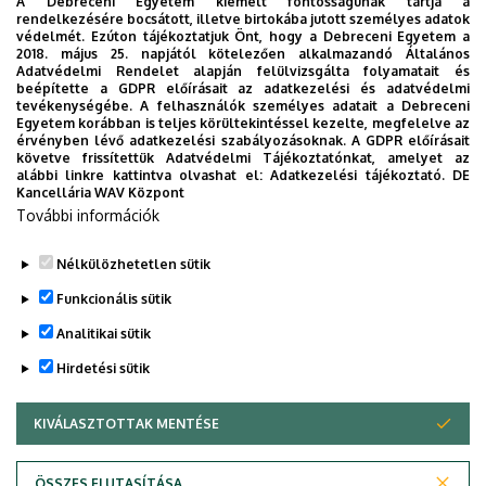
A Debreceni Egyetem kiemelt fontosságúnak tartja a
Harsonaalapítvány által rendezett harsona-versenyen I.
rendelkezésére bocsátott, illetve birtokába jutott személyes adatok
díjat nyert. Később, 2004-ben ugyanezen a versenyen
védelmét. Ezúton tájékoztatjuk Önt, hogy a Debreceni Egyetem a
2018. május 25. napjától kötelezően alkalmazandó Általános
zsűritagnak kérték fel. Az angol Michael Rath harsonaépítő
Adatvédelmi Rendelet alapján felülvizsgálta folyamatait és
mester által támogatott, mesterhangszereinek
beépítette a GDPR előírásait az adatkezelési és adatvédelmi
tevékenységébe. A felhasználók személyes adatait a Debreceni
magyarországi megismertetésére felkért harsonaművész.
Egyetem korábban is teljes körültekintéssel kezelte, megfelelve az
Kurzusokat tart, koncerteken lép fel Angliában a Rath
érvényben lévő adatkezelési szabályozásoknak. A GDPR előírásait
követve frissítettük Adatvédelmi Tájékoztatónkat, amelyet az
manufaktúra felkérésére.
alábbi linkre kattintva olvashat el:
Adatkezelési tájékoztató.
DE
Kancellária WAV Központ
A Bartók Rádió Arckép című műsorában 2021. június 4-én
További információk
vele készített interjú meghallgatható
itt
.
Nélkülözhetetlen sütik
Legutóbbi frissítés:
2025. 09. 02. 09:09
Funkcionális sütik
Analitikai sütik
Hirdetési sütik
KIVÁLASZTOTTAK MENTÉSE
WITHDRAW CONSENT
Adatvédelem
Adatvédelem
ÖSSZES ELUTASÍTÁSA