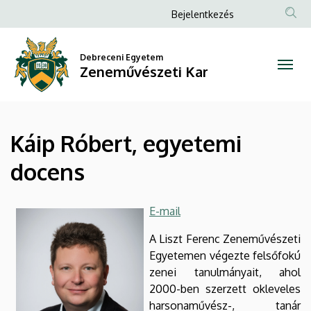
Káip
Ugrás
Anonim
Bejelentkezés
a
Felhasználói
Róbert,
tartalomra
fiók
Debreceni Egyetem
egyetemi
Zeneművészeti Kar
menüje
docens
|
Káip Róbert, egyetemi
Zeneművészeti
docens
Kar
E-mail
A Liszt Ferenc Zeneművészeti
Egyetemen végezte felsőfokú
zenei tanulmányait, ahol
2000-ben szerzett okleveles
harsonaművész-, tanár