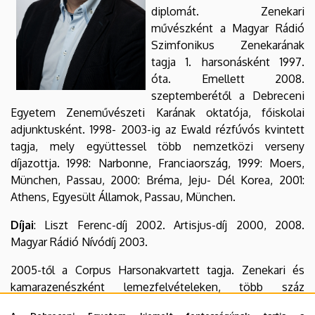
diplomát. Zenekari
művészként a Magyar Rádió
Szimfonikus Zenekarának
tagja 1. harsonásként 1997.
óta. Emellett 2008.
szeptemberétől a Debreceni
Egyetem Zeneművészeti Karának oktatója, főiskolai
adjunktusként. 1998- 2003-ig az Ewald rézfúvós kvintett
tagja, mely együttessel több nemzetközi verseny
díjazottja. 1998: Narbonne, Franciaország, 1999: Moers,
München, Passau, 2000: Bréma, Jeju- Dél Korea, 2001:
Athens, Egyesült Államok, Passau, München.
Díjai
: Liszt Ferenc-díj 2002. Artisjus-díj 2000, 2008.
Magyar Rádió Nívódíj 2003.
2005-től a Corpus Harsonakvartett tagja. Zenekari és
kamarazenészként lemezfelvételeken, több száz
rádiófelvételen vett részt. 1999-ben a Balog-Zilcz