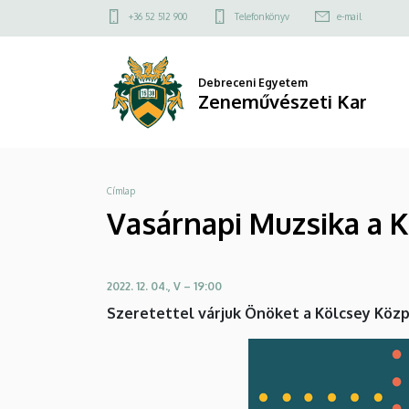
Vasárnapi
Ugrás
Felső
+36 52 512 900
Telefonkönyv
e-mail
a
kapcsolat
Muzsika
tartalomra
menü
a
Debreceni Egyetem
Zeneművészeti Kar
Kölcsey
Központban
Morzsa
Címlap
|
Vasárnapi Muzsika a 
Zeneművészeti
Kar
2022. 12. 04., V – 19:00
Szeretettel várjuk Önöket a Kölcsey Közp