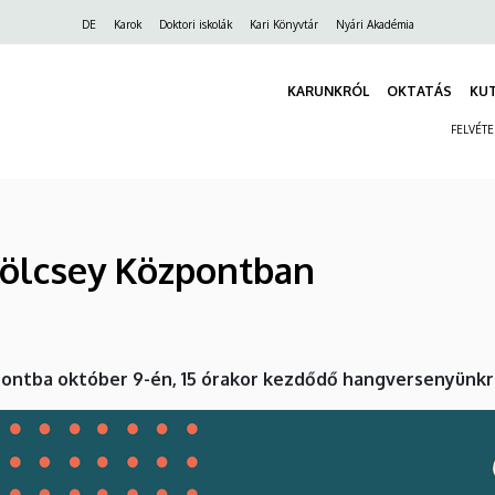
Felső
DE
Karok
Doktori iskolák
Kari Könyvtár
Nyári Akadémia
navigáció
KARUNKRÓL
OKTATÁS
KU
FELVÉT
Kölcsey Központban
ontba október 9-én, 15 órakor kezdődő hangversenyünkre.