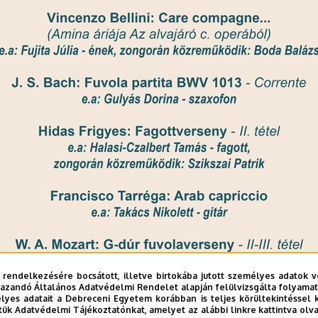
 rendelkezésére bocsátott, illetve birtokába jutott személyes adatok v
azandó Általános Adatvédelmi Rendelet alapján felülvizsgálta folyamata
yes adatait a Debreceni Egyetem korábban is teljes körültekintéssel 
tük Adatvédelmi Tájékoztatónkat, amelyet az alábbi linkre kattintva olv