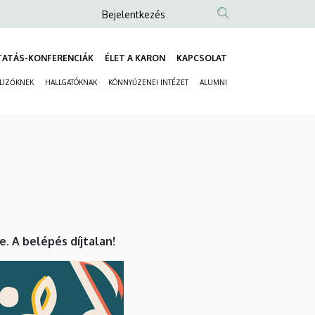
Anonim
Bejelentkezés
Felhasználói
fiók
TATÁS-KONFERENCIÁK
ÉLET A KARON
KAPCSOLAT
Fő
menüje
ELIZŐKNEK
HALLGATÓKNAK
KÖNNYŰZENEI INTÉZET
ALUMNI
navigáció
Másodlagos
navigáció
 A belépés díjtalan!