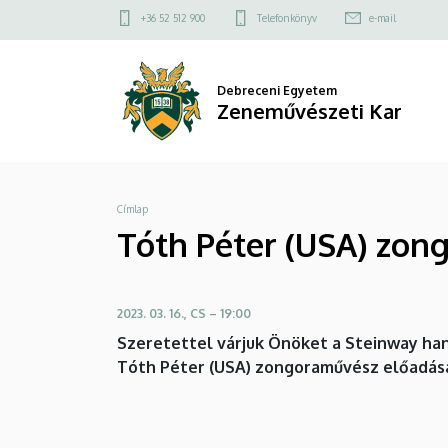
Tóth
Ugrás
Felső
+36 52 512 900
Telefonkönyv
e-mail
a
kapcsolat
Péter
tartalomra
menü
(USA)
Debreceni Egyetem
Zeneművészeti Kar
zongoraestje
|
Morzsa
Címlap
Zeneművészeti
Tóth Péter (USA) zong
Kar
2023. 03. 16., CS – 19:00
Szeretettel várjuk Önöket a Steinway han
Tóth Péter (USA) zongoraművész előadásá