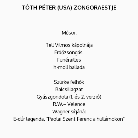
TÓTH PÉTER (USA) ZONGORAESTJE
Műsor:
Tell Vilmos kápolnája
Erdőzsongás
Funérailles
h-moll ballada
Szürke felhők
Balcsillagzat
Gyászgondola (1. és 2. verzió)
R.W.– Velence
Wagner sírjánál
E-dúr legenda, “Paolai Szent Ferenc a hullámokon”