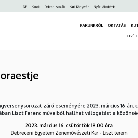
Felső
DE
Karok
Doktori iskolák
Kari Könyvtár
Nyári Akadémia
navigáció
KARUNKRÓL
OKTATÁS
KU
FELVÉT
oraestje
gversenysorozat záró eseményére 2023. március 16-án, cs
ban Liszt Ferenc műveiből hallhat válogatást a közönsé
2023. március 16. csütörtök 19.00 óra
Debreceni Egyetem Zeneművészeti Kar - Liszt terem