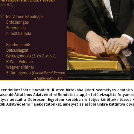
 rendelkezésére bocsátott, illetve birtokába jutott személyes adatok v
azandó Általános Adatvédelmi Rendelet alapján felülvizsgálta folyamata
yes adatait a Debreceni Egyetem korábban is teljes körültekintéssel 
tük Adatvédelmi Tájékoztatónkat, amelyet az alábbi linkre kattintva olv