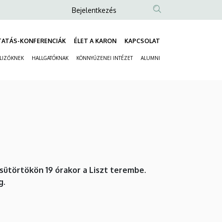
Anonim
Bejelentkezés
Felhasználói
fiók
TATÁS-KONFERENCIÁK
ÉLET A KARON
KAPCSOLAT
Fő
menüje
ELIZŐKNEK
HALLGATÓKNAK
KÖNNYŰZENEI INTÉZET
ALUMNI
navigáció
Másodlagos
navigáció
ütörtökön 19 órakor a Liszt terembe.
g.