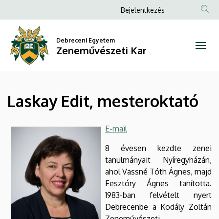
Laskay
Ugrás
Anonim
Bejelentkezés
a
Felhasználói
Edit,
tartalomra
fiók
Debreceni Egyetem
mesteroktató
Zeneművészeti Kar
menüje
|
Zeneművészeti
Laskay Edit, mesteroktató
Kar
E-mail
8 évesen kezdte zenei
tanulmányait Nyíregyházán,
ahol Vassné Tóth Ágnes, majd
Fesztóry Ágnes tanította.
1983-ban felvételt nyert
Debrecenbe a Kodály Zoltán
Zeneművészeti