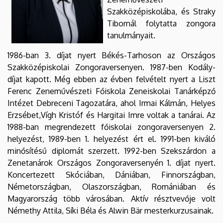
Szakközépiskolába, és Straky
Tibornál folytatta zongora
tanulmányait.
1986-ban 3. díjat nyert Békés-Tarhoson az Országos
Szakközépiskolai Zongoraversenyen. 1987-ben Kodály-
díjat kapott. Még ebben az évben felvételt nyert a Liszt
Ferenc Zeneművészeti Főiskola Zeneiskolai Tanárképző
Intézet Debreceni Tagozatára, ahol Irmai Kálmán, Helyes
Erzsébet,Vígh Kristóf és Hargitai Imre voltak a tanárai. Az
1988-ban megrendezett főiskolai zongoraversenyen 2.
helyezést, 1989-ben 1. helyezést ért el. 1991-ben kiváló
minősítésű diplomát szerzett. 1992-ben Szekszárdon a
Zenetanárok Országos Zongoraversenyén 1. díjat nyert.
Koncertezett Skóciában, Dániában, Finnországban,
Németországban, Olaszországban, Romániában és
Magyarország több városában. Aktív résztvevője volt
Némethy Attila, Síki Béla és Alwin Bär mesterkurzusainak.