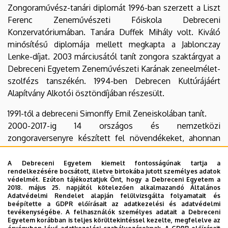
Zongoraművész-tanári diplomát 1996-ban szerzett a Liszt
Ferenc Zeneművészeti Főiskola Debreceni
Konzervatóriumában. Tanára Duffek Mihály volt. Kiváló
minősítésű diplomája mellett megkapta a Jablonczay
Lenke-díjat. 2003 márciusától tanít zongora szaktárgyat a
Debreceni Egyetem Zeneművészeti Karának zeneelmélet-
szolfézs tanszékén. 1994-ben Debrecen Kultúrájáért
Alapítvány Alkotói ösztöndíjában részesült.
1991-től a debreceni Simonffy Emil Zeneiskolában tanít.
2000-2017-ig 14 országos és nemzetközi
zongoraversenyre készített fel növendékeket, ahonnan
20 díjjal tértek haza.
2011-től gyakorlatvezetői feladatokat is végez a
A Debreceni Egyetem kiemelt fontosságúnak tartja a
rendelkezésére bocsátott, illetve birtokába jutott személyes adatok
zeneiskolában.
védelmét. Ezúton tájékoztatjuk Önt, hogy a Debreceni Egyetem a
2013-tól a Kodály Zoltán Zeneművészeti Szakközépiskola
2018. május 25. napjától kötelezően alkalmazandó Általános
Adatvédelmi Rendelet alapján felülvizsgálta folyamatait és
és Zeneiskola - AMI zongora tanszakának vezetője.
beépítette a GDPR előírásait az adatkezelési és adatvédelmi
2017-ben a DE pedagógus szakvizsgára felkészítő
tevékenységébe. A felhasználók személyes adatait a Debreceni
Egyetem korábban is teljes körültekintéssel kezelte, megfelelve az
szakirányú továbbképzés tehetségfejlesztő szakán