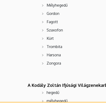
Mélyhegedű
Gordon
Fagott
Szaxofon
Kürt
Trombita
Harsona
Zongora
A Kodály Zoltán Ifjúsági Világzeneka
hegedű
mélyhegedű