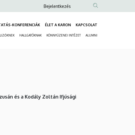
Anonim
Bejelentkezés
Felhasználói
fiók
TATÁS-KONFERENCIÁK
ÉLET A KARON
KAPCSOLAT
Fő
menüje
ELIZŐKNEK
HALLGATÓKNAK
KÖNNYŰZENEI INTÉZET
ALUMNI
navigáció
Másodlagos
navigáció
sán és a Kodály Zoltán Ifjúsági