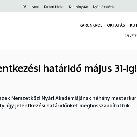
Felső
DE
Karok
Doktori iskolák
Kari Könyvtár
Nyári Akadémia
navigáció
KARUNKRÓL
OKTATÁS
KU
FELVÉT
ntkezési határidő május 31-ig!
szek Nemzetközi Nyári Akadémiájának néhány mesterkurzu
ly, így jelentkezési határidőnket meghosszabbítottuk.