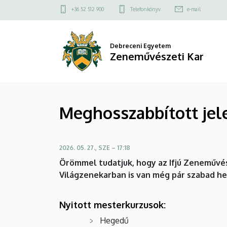
Meghosszabbított
Ugrás
Felső
+36 52 512 900
Telefonkönyv
e-mail
a
kapcsolat
jelentkezési
tartalomra
menü
határidő
Debreceni Egyetem
Zeneművészeti Kar
május
31-
Meghosszabbított jele
ig!
|
2026. 05. 27., SZE – 17:18
Zeneművészeti
Örömmel tudatjuk, hogy az Ifjú Zeneművé
Kar
Világzenekarban is van még pár szabad he
Nyitott mesterkurzusok:
Hegedű