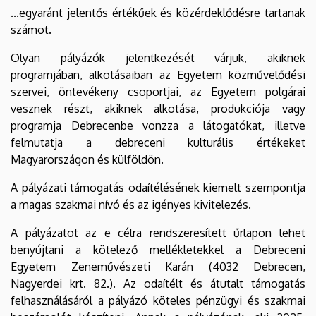
...egyaránt jelentős értékűek és közérdeklődésre tartanak
számot.
Olyan pályázók jelentkezését várjuk, akiknek
programjában, alkotásaiban az Egyetem közművelődési
szervei, öntevékeny csoportjai, az Egyetem polgárai
vesznek részt, akiknek alkotása, produkciója vagy
programja Debrecenbe vonzza a látogatókat, illetve
felmutatja a debreceni kulturális értékeket
Magyarországon és külföldön.
A pályázati támogatás odaítélésének kiemelt szempontja
a magas szakmai nívó és az igényes kivitelezés.
A pályázatot az e célra rendszeresített űrlapon lehet
benyújtani a kötelező mellékletekkel a Debreceni
Egyetem Zeneművészeti Karán (4032 Debrecen,
Nagyerdei krt. 82.). Az odaítélt és átutalt támogatás
felhasználásáról a pályázó köteles pénzügyi és szakmai