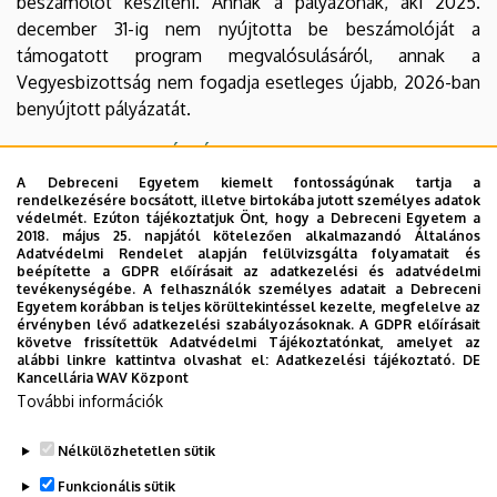
beszámolót készíteni. Annak a pályázónak, aki 2025.
december 31-ig nem nyújtotta be beszámolóját a
támogatott program megvalósulásáról, annak a
Vegyesbizottság nem fogadja esetleges újabb, 2026-ban
benyújtott pályázatát.
PÁLYÁZATI ADATLAP
A Debreceni Egyetem kiemelt fontosságúnak tartja a
Kérjük a pályázat teljes anyagát kinyomtatva és
rendelkezésére bocsátott, illetve birtokába jutott személyes adatok
védelmét. Ezúton tájékoztatjuk Önt, hogy a Debreceni Egyetem a
elektronikus úton is eljuttatni a Zeneművészeti Kar
2018. május 25. napjától kötelezően alkalmazandó Általános
Dékáni Hivatalába a
music@music.unideb.hu
e-mail címre.
Adatvédelmi Rendelet alapján felülvizsgálta folyamatait és
beépítette a GDPR előírásait az adatkezelési és adatvédelmi
tevékenységébe. A felhasználók személyes adatait a Debreceni
Egyetem korábban is teljes körültekintéssel kezelte, megfelelve az
Benyújtási határidő: 2026. június 1. 12:00 óra
érvényben lévő adatkezelési szabályozásoknak. A GDPR előírásait
követve frissítettük Adatvédelmi Tájékoztatónkat, amelyet az
alábbi linkre kattintva olvashat el:
Adatkezelési tájékoztató.
DE
Kancellária WAV Központ
További információk
Dr. Duffek Mihály
a Vegyesbizottság társelnöke
Nélkülözhetetlen sütik
Legutóbbi frissítés:
2026. 05. 07. 15:04
Funkcionális sütik