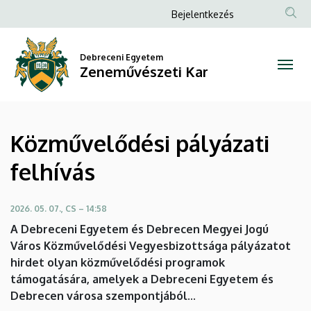
Közművelődési
Ugrás
Anonim
Bejelentkezés
a
Felhasználói
pályázati
tartalomra
fiók
Debreceni Egyetem
felhívás
Zeneművészeti Kar
menüje
|
Zeneművészeti
Közművelődési pályázati
Kar
felhívás
2026. 05. 07., CS – 14:58
A Debreceni Egyetem és Debrecen Megyei Jogú
Város Közművelődési Vegyesbizottsága pályázatot
hirdet olyan közművelődési programok
támogatására, amelyek a Debreceni Egyetem és
Debrecen városa szempontjából...