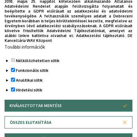
2018. május 25. napjától kötelezően alkalmazandó Általános
Adatvédelmi Rendelet alapján felülvizsgálta folyamatait és
beépítette a GDPR előírásait az adatkezelési és adatvédelmi
tevékenységébe. A felhasználók személyes adatait a Debreceni
Egyetem korábban is teljes körültekintéssel kezelte, megfelelve az
érvényben lévő adatkezelési szabályozásoknak. A GDPR előírásait
követve frissítettük Adatvédelmi Tájékoztatónkat, amelyet az
alábbi linkre kattintva olvashat el:
Adatkezelési tájékoztató.
DE
Kancellária WAV Központ
További információk
Nélkülözhetetlen sütik
Legutóbbi frissítés:
2024. 03. 19. 09:28
Funkcionális sütik
Analitikai sütik
Hirdetési sütik
KIVÁLASZTOTTAK MENTÉSE
WITHDRAW CONSENT
Adatvédelem
Adatvédelem
ÖSSZES ELUTASÍTÁSA
Technikai információk