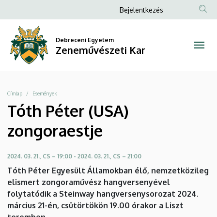
Tóth
Ugrás
Anonim
Bejelentkezés
a
Felhasználói
Péter
tartalomra
fiók
Debreceni Egyetem
(USA)
Zeneművészeti Kar
menüje
zongoraestje
|
Morzsa
Címlap
Események
Zeneművészeti
Tóth Péter (USA)
Kar
zongoraestje
2024. 03. 21., CS – 19:00
-
2024. 03. 21., CS – 21:00
Tóth Péter Egyesült Államokban élő, nemzetközileg
elismert zongoraművész hangversenyével
folytatódik a Steinway hangversenysorozat 2024.
március 21-én, csütörtökön 19.00 órakor a Liszt
teremben.