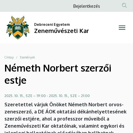
Németh
Ugrás
Anonim
Bejelentkezés
a
Felhasználói
Norbert
tartalomra
fiók
Debreceni Egyetem
szerzői
Zeneművészeti Kar
menüje
estje
|
Morzsa
Címlap
Események
Zeneművészeti
Németh Norbert szerzői
Kar
estje
2025. 10. 15., SZE – 19:00
-
2025. 10. 15., SZE – 21:00
Szeretettel várjuk Önöket Németh Norbert orvos-
zeneszerző, a DE ÁOK oktatási dékánhelyettesének
szerzői estjére, ahol a professzor műveiből a
Zeneművészeti Kar oktatóinak, valamint egykori és
jelenlegi hallgatóinak előadásában hallhatnak