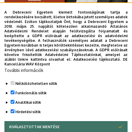
A Debreceni Egyetem kiemelt fontosságúnak tartja a
rendelkezésére bocsátott, illetve birtokába jutott személyes adatok
védelmét. Ezúton tájékoztatjuk Önt, hogy a Debreceni Egyetem a
2018. május 25. napjától kötelezően alkalmazandó Általános
Adatvédelmi Rendelet alapján felülvizsgálta folyamatait és
beépítette a GDPR előírásait az adatkezelési és adatvédelmi
tevékenységébe. A felhasználók személyes adatait a Debreceni
Egyetem korábban is teljes körültekintéssel kezelte, megfelelve az
érvényben lévő adatkezelési szabályozásoknak. A GDPR előírásait
követve frissítettük Adatvédelmi Tájékoztatónkat, amelyet az
alábbi linkre kattintva olvashat el:
Adatkezelési tájékoztató.
DE
Kancellária WAV Központ
További információk
Nélkülözhetetlen sütik
Legutóbbi frissítés:
2025. 10. 07. 12:37
Funkcionális sütik
Analitikai sütik
Hirdetési sütik
KIVÁLASZTOTTAK MENTÉSE
WITHDRAW CONSENT