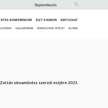
Anonim
Bejelentkezés
Felhasználói
fiók
TATÁS-KONFERENCIÁK
ÉLET A KARON
KAPCSOLAT
Fő
menüje
ELIZŐKNEK
HALLGATÓKNAK
KÖNNYŰZENEI INTÉZET
ALUMNI
navigáció
Másodlagos
navigáció
Zoltán oboaművész szerzői estjére 2023.