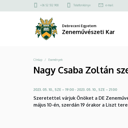
Nagy
Ugrás
Felső
+36 52 512 900
Telefonkönyv
e-mail
a
kapcsolat
Csaba
tartalomra
menü
Zoltán
Debreceni Egyetem
Zeneművészeti Kar
szerzői
estje
Morzsa
Címlap
Események
|
Nagy Csaba Zoltán sze
Zeneművészeti
Kar
2023. 05. 10., SZE – 19:00
-
2023. 05. 10., SZE – 21:00
Szeretettel várjuk Önöket a DE Zeneművé
május 10-én, szerdán 19 órakor a Liszt ter