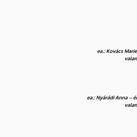
ea.: Kovács Marie
valam
ea.: Nyárádi Anna – 
valam