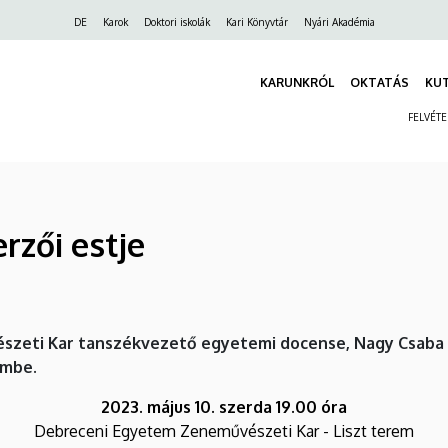
Felső
DE
Karok
Doktori iskolák
Kari Könyvtár
Nyári Akadémia
navigáció
KARUNKRÓL
OKTATÁS
KU
FELVÉT
rzői estje
szeti Kar tanszékvezető egyetemi docense, Nagy Csaba 
embe.
2023. május 10. szerda 19.00 óra
Debreceni Egyetem Zeneművészeti Kar - Liszt terem