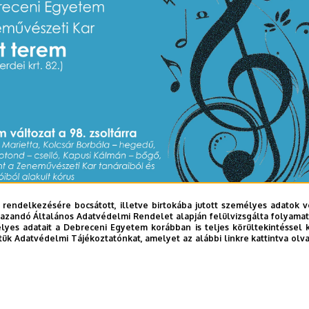
 rendelkezésére bocsátott, illetve birtokába jutott személyes adatok v
azandó Általános Adatvédelmi Rendelet alapján felülvizsgálta folyamata
yes adatait a Debreceni Egyetem korábban is teljes körültekintéssel 
tük Adatvédelmi Tájékoztatónkat, amelyet az alábbi linkre kattintva olv