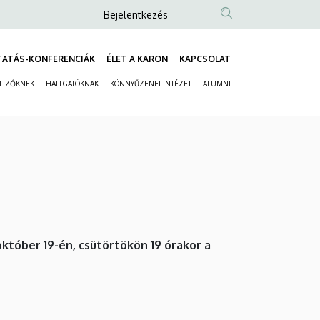
Anonim
Bejelentkezés
Felhasználói
fiók
TATÁS-KONFERENCIÁK
ÉLET A KARON
KAPCSOLAT
Fő
menüje
ELIZŐKNEK
HALLGATÓKNAK
KÖNNYŰZENEI INTÉZET
ALUMNI
navigáció
Másodlagos
navigáció
tóber 19-én, csütörtökön 19 órakor a