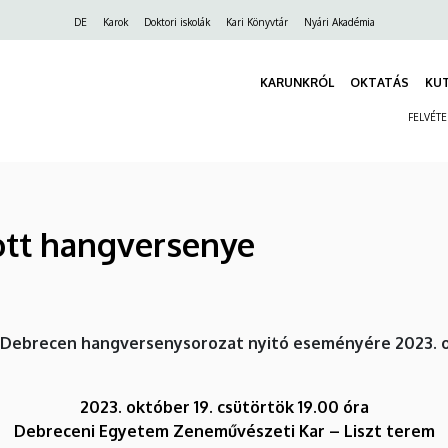
Felső
DE
Karok
Doktori iskolák
Kari Könyvtár
Nyári Akadémia
navigáció
KARUNKRÓL
OKTATÁS
KU
FELVÉT
ott hangversenye
-Debrecen hangversenysorozat nyitó eseményére 2023. ok
2023. október 19. csütörtök 19.00 óra
Debreceni Egyetem Zeneművészeti Kar – Liszt terem