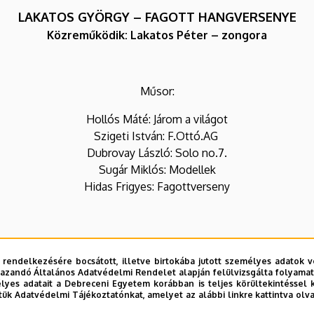
LAKATOS GYÖRGY – FAGOTT HANGVERSENYE
Közreműködik: Lakatos Péter – zongora
Műsor:
Hollós Máté: Járom a világot
Szigeti István: F.Ottó.AG
Dubrovay László: Solo no.7.
Sugár Miklós: Modellek
Hidas Frigyes: Fagottverseny
Jegyár: 2.500 Ft, diák- és nyugdíjas belépő: 1.500 Ft
-16.00 óra között a Debreceni Egyetem Zeneművészeti Kar Mű
 rendelkezésére bocsátott, illetve birtokába jutott személyes adatok v
azandó Általános Adatvédelmi Rendelet alapján felülvizsgálta folyamata
valamint 18.30-tól a helyszínen válthatók.
yes adatait a Debreceni Egyetem korábban is teljes körültekintéssel 
tük Adatvédelmi Tájékoztatónkat, amelyet az alábbi linkre kattintva olv
Universitas-Debrecen hangversenybérlet ára: 8.000 Ft,