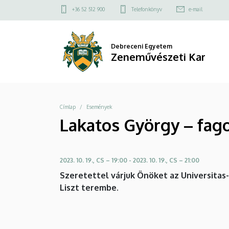
Lakatos
Ugrás
Felső
+36 52 512 900
Telefonkönyv
e-mail
a
kapcsolat
György
tartalomra
menü
–
Debreceni Egyetem
Zeneművészeti Kar
fagott
hangversenye
Morzsa
Címlap
Események
|
Lakatos György – fag
Zeneművészeti
Kar
2023. 10. 19., CS – 19:00
-
2023. 10. 19., CS – 21:00
Szeretettel várjuk Önöket az Universitas
Liszt terembe.