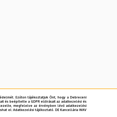
vészeti Menedzser Irodájában,
édelmét. Ezúton tájékoztatjuk Önt, hogy a Debreceni
it és beépítette a GDPR előírásait az adatkezelési és
kezelte, megfelelve az érvényben lévő adatkezelési
ashat el:
Adatkezelési tájékoztató.
DE Kancellária WAV