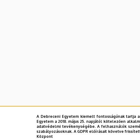
Jegyek a koncert napján 8.00
A Debreceni Egyetem kiemelt fontosságúnak tartja a
Egyetem a 2018. május 25. napjától kötelezően alkalm
adatvédelmi tevékenységébe. A felhasználók személ
szabályozásoknak. A GDPR előírásait követve frissítet
Központ