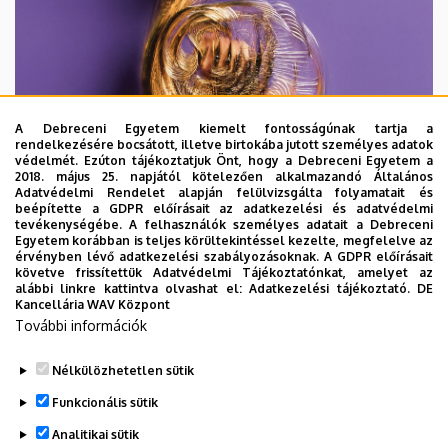
A Debreceni Egyetem kiemelt fontosságúnak tartja a
rendelkezésére bocsátott, illetve birtokába jutott személyes adatok
védelmét. Ezúton tájékoztatjuk Önt, hogy a Debreceni Egyetem a
2018. május 25. napjától kötelezően alkalmazandó Általános
Adatvédelmi Rendelet alapján felülvizsgálta folyamatait és
beépítette a GDPR előírásait az adatkezelési és adatvédelmi
tevékenységébe. A felhasználók személyes adatait a Debreceni
Egyetem korábban is teljes körültekintéssel kezelte, megfelelve az
érvényben lévő adatkezelési szabályozásoknak. A GDPR előírásait
követve frissítettük Adatvédelmi Tájékoztatónkat, amelyet az
alábbi linkre kattintva olvashat el:
Adatkezelési tájékoztató.
DE
Kancellária WAV Központ
További információk
Nélkülözhetetlen sütik
Legutóbbi frissítés:
2026. 01. 08. 11:52
Funkcionális sütik
Analitikai sütik