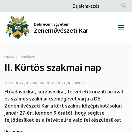
II.
Ugrás
Anonim
Bejelentkezés
a
Felhasználói
Kürtös
tartalomra
fiók
Debreceni Egyetem
szakmai
Zeneművészeti Kar
menüje
nap
|
Morzsa
Címlap
Események
Zeneművészeti
II. Kürtös szakmai nap
Kar
2026. 01. 27., K – 09:00
-
2026. 01. 27., K – 18:00
Előadásokkal, kurzusokkal, felvételi konzultációval
és számos szakmai csemegével várja a DE
Zeneművészeti Kar a kürt szakos középiskolásokat
január 27-én, kedden 9 órától, hogy segítse
fejlődésüket és a felvételire való felkészülésüket.
Program: