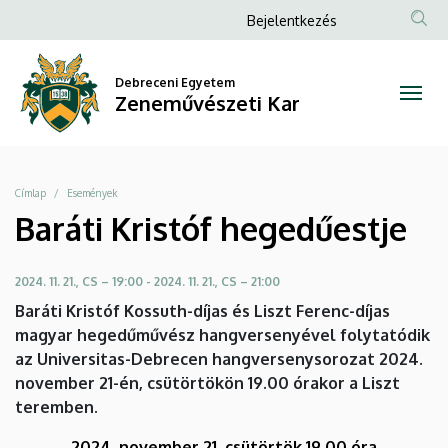
Baráti
Ugrás
Anonim
Bejelentkezés
a
Felhasználói
Kristóf
tartalomra
fiók
Debreceni Egyetem
hegedűestje
Zeneművészeti Kar
menüje
|
Zeneművészeti
Morzsa
Címlap
Események
Kar
Baráti Kristóf hegedűestje
2024. 11. 21., CS – 19:00
-
2024. 11. 21., CS – 21:00
Baráti Kristóf Kossuth-díjas és Liszt Ferenc-díjas
magyar hegedűművész hangversenyével folytatódik
az Universitas-Debrecen hangversenysorozat 2024.
november 21-én, csütörtökön 19.00 órakor a Liszt
teremben.
2024. november 21. csütörtök 19.00 óra