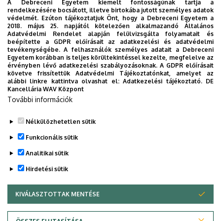
valamint 18.30-tól a helyszínen válthatók.
A Debreceni Egyetem kiemelt fontosságúnak tartja a
rendelkezésére bocsátott, illetve birtokába jutott személyes adatok
védelmét. Ezúton tájékoztatjuk Önt, hogy a Debreceni Egyetem a
Universitas-Debrecen hangversenybérlet ára: 10.000 Ft,
2018. május 25. napjától kötelezően alkalmazandó Általános
kedvezményes ára UniPass vagy Debrecen
Adatvédelmi Rendelet alapján felülvizsgálta folyamatait és
beépítette a GDPR előírásait az adatkezelési és adatvédelmi
Városkártyával: 9.000 Ft.
tevékenységébe. A felhasználók személyes adatait a Debreceni
Bérletek kaphatók:
Egyetem korábban is teljes körültekintéssel kezelte, megfelelve az
érvényben lévő adatkezelési szabályozásoknak. A GDPR előírásait
Tourinform Iroda (Piac u. 20.)
követve frissítettük Adatvédelmi Tájékoztatónkat, amelyet az
Klassz Pont Jegyiroda (Simonffy utca 4-6., Halköz
alábbi linkre kattintva olvashat el:
Adatkezelési tájékoztató.
DE
Kancellária WAV Központ
Üzletház, külső-oldalsó utcafront)
További információk
valamint
a koncert előtt a helyszínen
Nélkülözhetetlen sütik
Legutóbbi frissítés:
2024. 11. 13. 10:57
Funkcionális sütik
Analitikai sütik
Hirdetési sütik
KIVÁLASZTOTTAK MENTÉSE
WITHDRAW CONSENT
Adatvédelem
Adatvédelem