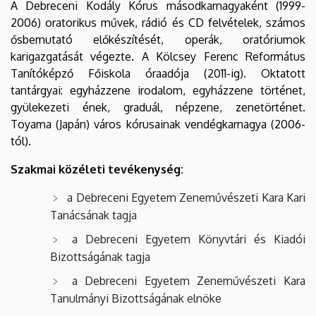
A Debreceni Kodály Kórus másodkarnagyaként (1999-
2006) oratorikus művek, rádió és CD felvételek, számos
ősbemutató előkészítését, operák, oratóriumok
karigazgatását végezte. A Kölcsey Ferenc Református
Tanítóképző Főiskola óraadója (2011-ig). Oktatott
tantárgyai: egyházzene irodalom, egyházzene történet,
gyülekezeti ének, graduál, népzene, zenetörténet.
Toyama (Japán) város kórusainak vendégkarnagya (2006-
tól).
Szakmai közéleti tevékenység:
a Debreceni Egyetem Zeneművészeti Kara Kari
Tanácsának tagja
a Debreceni Egyetem Könyvtári és Kiadói
Bizottságának tagja
a Debreceni Egyetem Zeneművészeti Kara
Tanulmányi Bizottságának elnöke