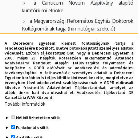
a Canticum Novum Alapítvány alapító
kuratóriumi elnöke
a Magyarországi Református Egyház Doktorok
Kollégiumának tagja (himnológiai szekció)
a Babes-Bólyai Tudományegyetem külső
A Debreceni Egyetem kiemelt fontosságúnak tartja a
kutató munkatársa
rendelkezésére bocsátott, illetve birtokába jutott személyes adatok
védelmét. Ezúton tájékoztatjuk Önt, hogy a Debreceni Egyetem a
A Bartók Béla Nemzetközi Kórusverseny
2018. május 25. napjától kötelezően alkalmazandó Általános
Adatvédelmi Rendelet alapján felülvizsgálta folyamatait és
Művészeti Bizottságának tagja (2015-től)
beépítette a GDPR előírásait az adatkezelési és adatvédelmi
tevékenységébe. A felhasználók személyes adatait a Debreceni
Egyetem korábban is teljes körültekintéssel kezelte, megfelelve az
Díjak, elismerések:
érvényben lévő adatkezelési szabályozásoknak. A GDPR előírásait
követve frissítettük Adatvédelmi Tájékoztatónkat, amelyet az
alábbi linkre kattintva olvashat el:
Adatkezelési tájékoztató.
DE
2008: Artisjus díj
Kancellária WAV Központ
További információk
2011: Rektori Elismerő Oklevél
Nélkülözhetetlen sütik
Legutóbbi frissítés:
2024. 10. 31. 16:08
Funkcionális sütik
Analitikai sütik