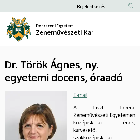
Dr.
Ugrás
Anonim
Bejelentkezés
a
Felhasználói
Török
tartalomra
fiók
Debreceni Egyetem
Ágnes,
Zeneművészeti Kar
menüje
ny.
egyetemi
Dr. Török Ágnes, ny.
docens,
egyetemi docens, óraadó
óraadó
|
E-mail
Zeneművészeti
A Liszt Ferenc
Zeneművészeti Egyetemen
Kar
középiskolai ének,
karvezető,
szakközépiskolai