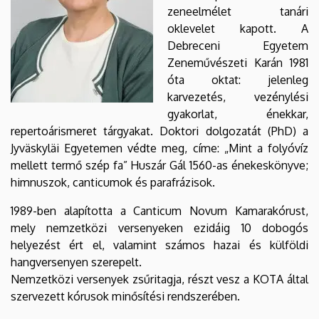
zeneelmélet tanári
oklevelet kapott. A
Debreceni Egyetem
Zeneművészeti Karán 1981
óta oktat: jelenleg
karvezetés, vezénylési
gyakorlat, énekkar,
repertoárismeret tárgyakat. Doktori dolgozatát (PhD) a
Jyväskyläi Egyetemen védte meg, címe: „Mint a folyóvíz
mellett termő szép fa” Huszár Gál 1560-as énekeskönyve;
himnuszok, canticumok és parafrázisok.
1989-ben alapította a Canticum Novum Kamarakórust,
mely nemzetközi versenyeken ezidáig 10 dobogós
helyezést ért el, valamint számos hazai és külföldi
hangversenyen szerepelt.
Nemzetközi versenyek zsűritagja, részt vesz a KOTA által
szervezett kórusok minősítési rendszerében.