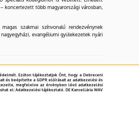
 – koncertezett több magyarországi városban,
ű, magas szakmai színvonalú rendezvénynek
s nagyegyházi, evangéliumi gyülekezetek nyári
édelmét. Ezúton tájékoztatjuk Önt, hogy a Debreceni
it és beépítette a GDPR előírásait az adatkezelési és
kezelte, megfelelve az érvényben lévő adatkezelési
ashat el:
Adatkezelési tájékoztató.
DE Kancellária WAV