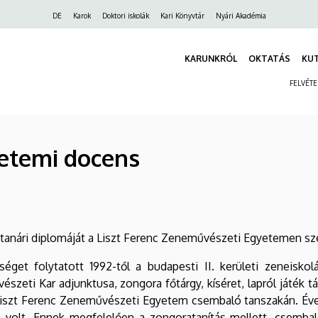
Felső
DE
Karok
Doktori iskolák
Kari Könyvtár
Nyári Akadémia
navigáció
KARUNKRÓL
OKTATÁS
KU
FELVÉT
yetemi docens
anári diplomáját a Liszt Ferenc Zeneművészeti Egyetemen sz
éget folytatott 1992-től a budapesti II. kerületi zeneisko
zeti Kar adjunktusa, zongora főtárgy, kíséret, lapról játék
 Liszt Ferenc Zeneművészeti Egyetem csembaló tanszakán. Éve
 volt. Ennek megfelelően a zongoratanítás mellett, csembaló