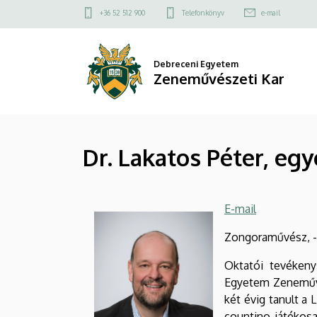
Dr.
Ugrás
Felső
+36 52 512 900
Telefonkönyv
e-mail
a
kapcsolat
Lakatos
tartalomra
menü
Péter,
Debreceni Egyetem
Zeneművészeti Kar
egyetemi
docens
Dr. Lakatos Péter, eg
|
Zeneművészeti
E-mail
Kar
Zongoraművész, -t
Oktatói tevékenys
Egyetem Zeneművés
két évig tanult a
countino-játékosa