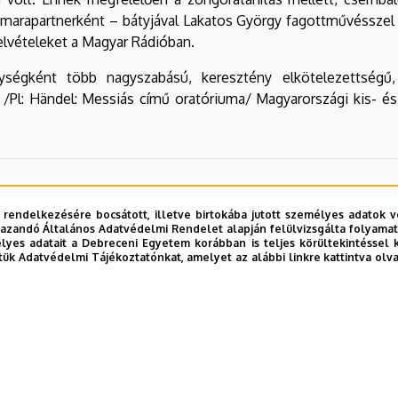
amarapartnerként – bátyjával Lakatos György fagottművésszel
felvételeket a Magyar Rádióban.
nységként több nagyszabású, keresztény elkötelezettség
. /Pl: Händel: Messiás című oratóriuma/ Magyarországi kis- é
 rendelkezésére bocsátott, illetve birtokába jutott személyes adatok v
azandó Általános Adatvédelmi Rendelet alapján felülvizsgálta folyamata
yes adatait a Debreceni Egyetem korábban is teljes körültekintéssel 
tük Adatvédelmi Tájékoztatónkat, amelyet az alábbi linkre kattintva olv