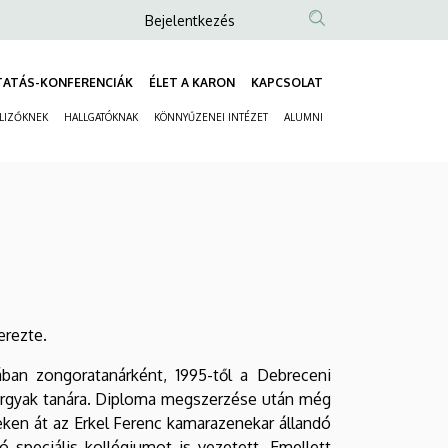
Anonim
Bejelentkezés
Felhasználói
fiók
TATÁS-KONFERENCIÁK
ÉLET A KARON
KAPCSOLAT
Fő
menüje
ELIZŐKNEK
HALLGATÓKNAK
KÖNNYŰZENEI INTÉZET
ALUMNI
navigáció
Másodlagos
navigáció
erezte.
lában zongoratanárként, 1995-től a Debreceni
 tárgyak tanára. Diploma megszerzése után még
ken át az Erkel Ferenc kamarazenekar állandó
 speciális kollégiumot is vezetett. Emellett