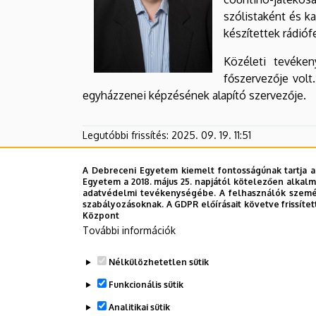
szólistaként és k
készítettek rádió
Közéleti tevéke
főszervezője volt
egyházzenei képzésének alapító szervezője.
Legutóbbi frissítés:
2025. 09. 19. 11:51
A Debreceni Egyetem kiemelt fontosságúnak tartja a
Egyetem a 2018. május 25. napjától kötelezően alkalm
adatvédelmi tevékenységébe. A felhasználók személ
szabályozásoknak. A GDPR előírásait követve frissítet
Központ
További információk
Nélkülözhetetlen sütik
Funkcionális sütik
Analitikai sütik